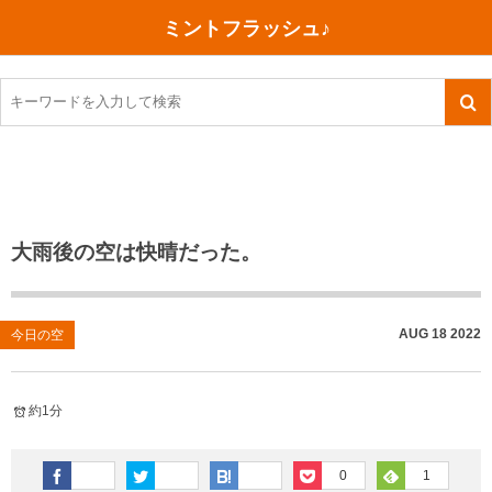
ミントフラッシュ♪
旅行、行ってきた
語学・学習
美容・健康
読書
記録
TOEIC感想・結果
今日買った本
ご朱印帳めぐり
ファスティング
食べ物
英会話！はじめました。
気になる本
イベント
リハビリ(五十肩）
考え事
英検！受験
読書メモ
小山町（静岡県）
カフェイン断ち
捨てログ
大雨後の空は快晴だった。
TOEIC800点への道
川越（埼玉県）
コスメ
今日の一枚
TOEIC（作戦・ノウハウなど）
沖縄
ダイエット
月、星、宇宙
AUG
18
2022
今日の空
TOEIC700点への道
神戸
健康あれこれ
約1分
英単語
行ってきたあれこれ
美容あれこれ
0
1