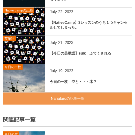
Native campの記録
July
22
,
2023
【NativeCamp】3レッスンのうち１つキャンセ
ルしてしまった。
英単語
July
21
,
2023
【今日の英単語】sulk ふてくされる
今日の一枚
July
19
,
2023
今日の一枚 空と・・・木？
Nanataroの記事一覧
関連記事一覧
今日の空