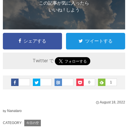
この記事が気に入ったら
いいね ! しよう
シェアする
ツイートする
Twitter で
0
1
August
18
,
2022
Nanataro
by
CATEGORY :
今日の空