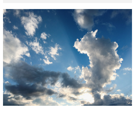
その他英語関連
旅行関連あれこれ