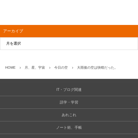
アーカイブ
HOME
月、星、宇宙
今日の空
大雨後の空は快晴だった。
IT・ブログ関連
語学・学習
あれこれ
ノート術、手帳