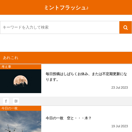
ミントフラッシュ♪
旅行、行ってきた
語学・学習
美容・健康
読書
記録
TOEIC感想・結果
今日買った本
ご朱印帳めぐり
ファスティング
食べ物
英会話！はじめました。
気になる本
イベント
リハビリ(五十肩）
考え事
あれこれ
英検！受験
読書メモ
小山町（静岡県）
カフェイン断ち
捨てログ
考え事
毎日投稿はしばらくお休み、または不定期更新にな
TOEIC800点への道
川越（埼玉県）
コスメ
今日の一枚
ります。
23
Jul
2023
TOEIC（作戦・ノウハウなど）
沖縄
ダイエット
月、星、宇宙
TOEIC700点への道
神戸
健康あれこれ
今日の一枚
英単語
行ってきたあれこれ
美容あれこれ
今日の一枚 空と・・・木？
19
Jul
2023