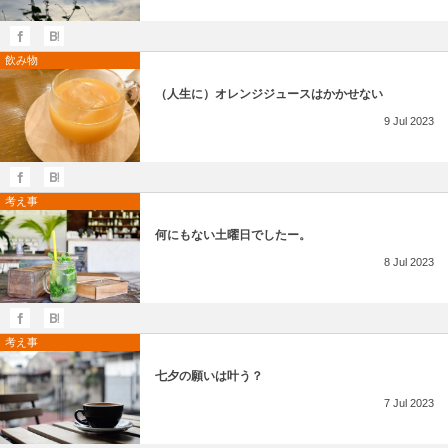
その他英語関連
旅行関連あれこれ
飲み物
（人生に）オレンジジュースはかかせない
9
Jul
2023
考え事
何にもない土曜日でしたー。
8
Jul
2023
考え事
七夕の願いは叶う？
7
Jul
2023