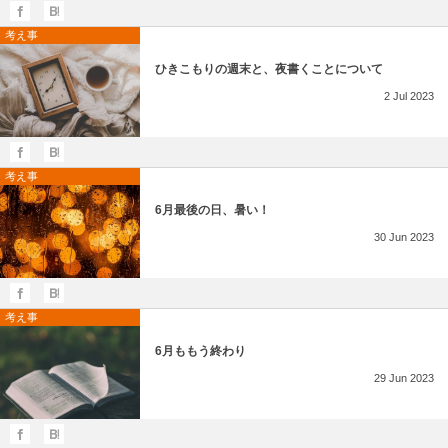
考え事
ひきこもりの週末と、夜書くことについて
2
Jul
2023
考え事
6月最後の日、暑い！
30
Jun
2023
考え事
6月ももう終わり
29
Jun
2023