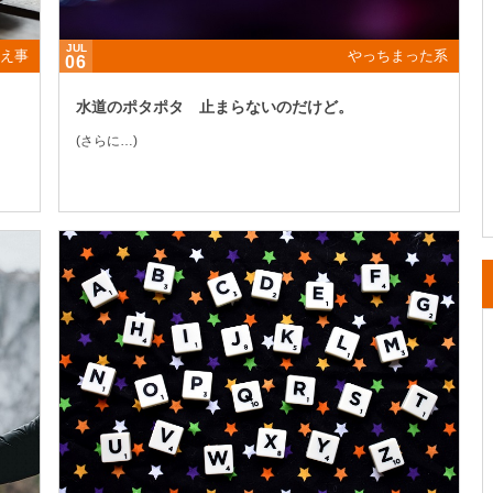
JUL
え事
やっちまった系
06
水道のポタポタ 止まらないのだけど。
(さらに…)