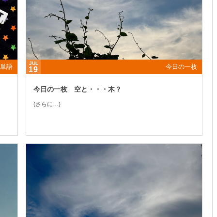
JUL
単語
今日の一枚
19
今日の一枚 空と・・・木？
(さらに…)