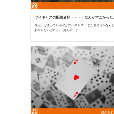
JUL
05
ツイキャスの配信者枠・・・・なんかすごかった
最近、はまっているのがツイキャス！ まだ全然何がなん
わからないけれど。 (さらに…)
JUL
健康あれ
03