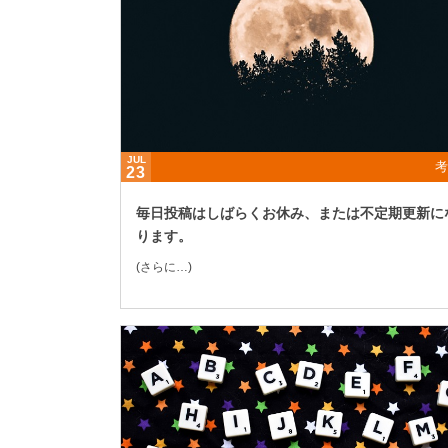
JUL
考
23
毎日投稿はしばらくお休み、または不定期更新に
ります。
(さらに…)