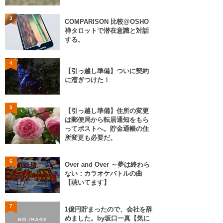
3
COMPARISON 比較@OSHO
禅タロットで潜在意識と対話
する。
4
【引っ越し準備】ついに契約
に漕ぎつけた！
5
【引っ越し準備】住所の変更
は郵便局から転居通知をもら
ってポストへ。貯金通帳の住
所変更も必要だ。
6
Over and Over ～夢は終わら
ない：カラオケバトルの曲
【聴いてます】
7
1億円貯まったので、会社を辞
めました。by坂口一真【気に