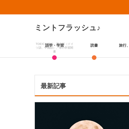
ミントフラッシュ♪
TOEICを始め、英会話（ドイ
語学・学習
読書
旅行
ツ語、中国語）、等の学習関
連
最新記事