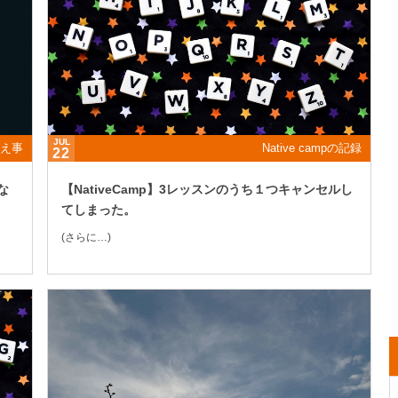
JUL
え事
Native campの記録
22
な
【NativeCamp】3レッスンのうち１つキャンセルし
てしまった。
(さらに…)