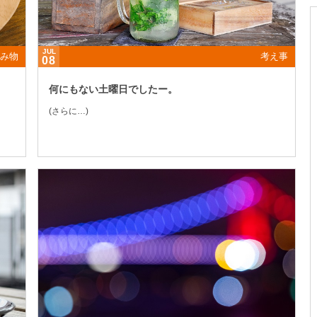
JUL
み物
考え事
08
何にもない土曜日でしたー。
(さらに…)