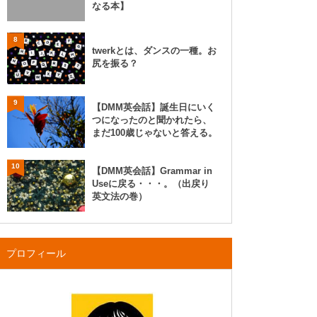
なる本】
8
twerkとは、ダンスの一種。お
尻を振る？
9
【DMM英会話】誕生日にいく
つになったのと聞かれたら、
まだ100歳じゃないと答える。
10
【DMM英会話】Grammar in
Useに戻る・・・。（出戻り
英文法の巻）
プロフィール