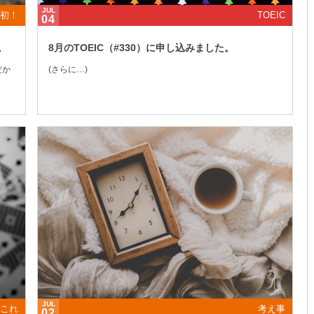
JUL
初！
TOEIC
04
。
8月のTOEIC（#330）に申し込みました。
だか
(さらに…)
JUL
これ
考え事
02