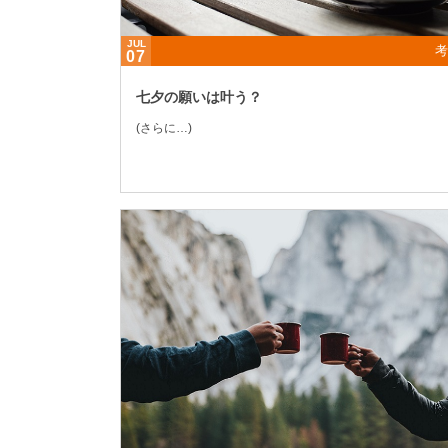
JUL
考
07
七夕の願いは叶う？
(さらに…)