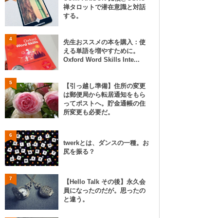
禅タロットで潜在意識と対話
する。
4
先生おススメの本を購入：使
える単語を増やすために。
Oxford Word Skills Inte...
5
【引っ越し準備】住所の変更
は郵便局から転居通知をもら
ってポストへ。貯金通帳の住
所変更も必要だ。
6
twerkとは、ダンスの一種。お
尻を振る？
7
【Hello Talk その後】永久会
員になったのだが。思ったの
と違う。