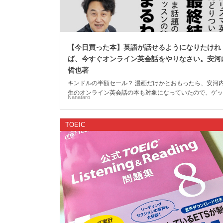
【今日買った本】英語が話せるようになりたけれ
ば、今すぐオンライン英会話をやりなさい。安河
哲也著
キンドルの半額セール？ 漫画だけかとおもったら、安河
生のオンライン英会話の本も対象になっていたので、ゲッ
Nanataro
してきました。 ラッキー。 (さらに…)
TOEIC