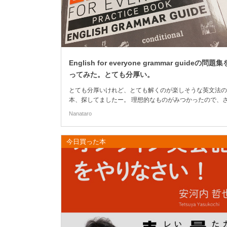
English for everyone grammar guideの問題
ってみた。とても分厚い。
とても分厚いけれど、とても解くのが楽しそうな英文法の
本、探してましたー。 理想的なものがみつかったので、
す。 これ、かなり面白い。 (さらに…)
Nanataro
今日買った本