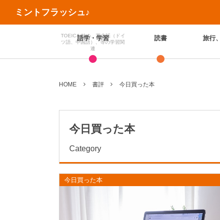
ミントフラッシュ♪
TOEICを始め、英会話（ドイ
語学・学習
読書
旅行
ツ語、中国語）、等の学習関
連
HOME
書評
今日買った本
今日買った本
Category
今日買った本