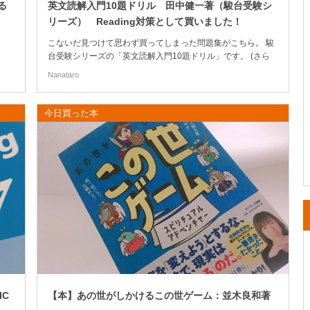
る
英文読解入門10題ドリル 田中健一著（駿台受験シ
リーズ） Reading対策として買いました！
こないだ見つけて思わず買ってしまった問題集がこちら。 駿
台受験シリーズの「英文読解入門10題ドリル」です。 (さら
に…)
Nanataro
今日買った本
IC
【本】あの世がしかけるこの世ゲーム：並木良和著