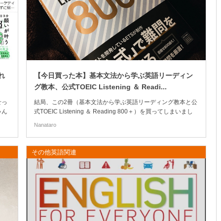
れ
【今日買った本】基本文法から学ぶ英語リーディン
グ教本、公式TOEIC Listening ＆ Readi...
せっ
結局、この2冊（基本文法から学ぶ英語リーディング教本と公
ゃん
式TOEIC Listening ＆ Reading 800＋）を買ってしまいまし
た。 (さらに…)
Nanataro
その他英語関連