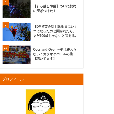
8
【引っ越し準備】ついに契約
に漕ぎつけた！
9
【DMM英会話】誕生日にいく
つになったのと聞かれたら、
まだ100歳じゃないと答える。
10
Over and Over ～夢は終わら
ない：カラオケバトルの曲
【聴いてます】
プロフィール