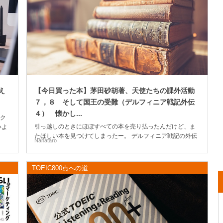
え
【今日買った本】茅田砂胡著、天使たちの課外活動
７，８ そして国王の受難（デルフィニア戦記外伝
４） 懐かし...
ク
引っ越しのときにほぼすべての本を売り払ったんだけど、ま
いよ
たほしい本を見つけてしまったー。 デルフィニア戦記の外伝
Nanataro
と、天使たちの課外活動の７と８！ か、買うしかない！ (さ
らに…)
TOEIC800点への道