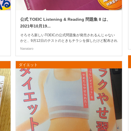
公式 TOEIC Listening & Reading 問題集 8 は、
2021年10月19...
そろそろ新しいTOEICの公式問題集が発売されるんじゃない
かと、9月12日のテストのときもチラシを探したけど配布され
ていなかった。 というか、席には受付したあと、そこで紙
Nanataro
（説明とか書き方とかのチラシ？）をもらって自分で自分の
席にもっていく方式だったので、余計なものはなかったので
す。 が、アビメには同封されていた。 (さ...
ダイエット