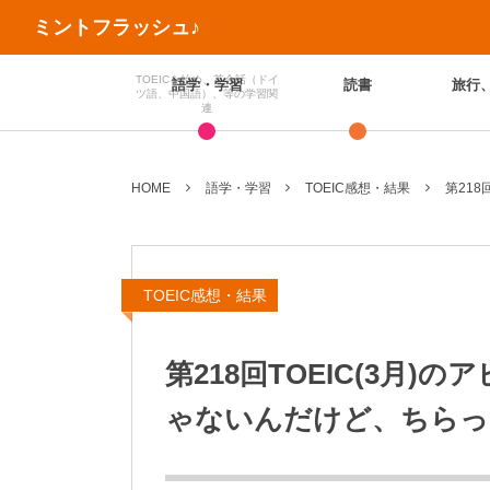
ミントフラッシュ♪
TOEICを始め、英会話（ドイ
語学・学習
読書
旅行
ツ語、中国語）、等の学習関
連
HOME
語学・学習
TOEIC感想・結果
第21
TOEIC感想・結果
第218回TOEIC(3月
ゃないんだけど、ちらっ