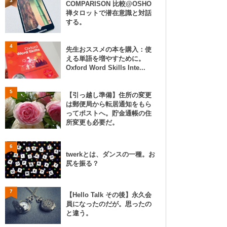
3
COMPARISON 比較@OSHO
禅タロットで潜在意識と対話
する。
4
先生おススメの本を購入：使
える単語を増やすために。
Oxford Word Skills Inte...
5
【引っ越し準備】住所の変更
は郵便局から転居通知をもら
ってポストへ。貯金通帳の住
所変更も必要だ。
6
twerkとは、ダンスの一種。お
尻を振る？
7
【Hello Talk その後】永久会
員になったのだが。思ったの
と違う。