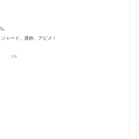
ね。
メジャード。通称、アビメ！
広告