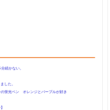
多分続かない。
しました。
ーの蛍光ペン オレンジとパープルが好き
ー】