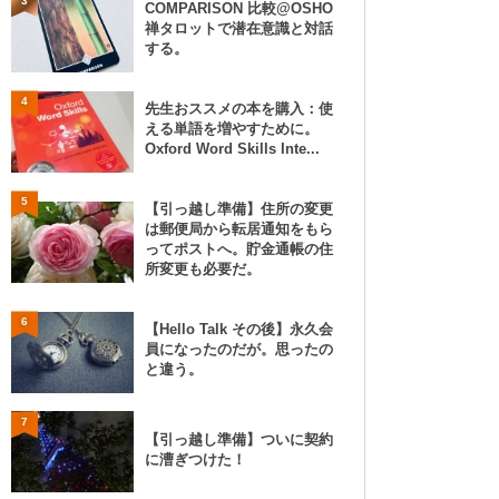
3
COMPARISON 比較@OSHO
禅タロットで潜在意識と対話
する。
4
先生おススメの本を購入：使
える単語を増やすために。
Oxford Word Skills Inte...
5
【引っ越し準備】住所の変更
は郵便局から転居通知をもら
ってポストへ。貯金通帳の住
所変更も必要だ。
6
【Hello Talk その後】永久会
員になったのだが。思ったの
と違う。
7
【引っ越し準備】ついに契約
に漕ぎつけた！