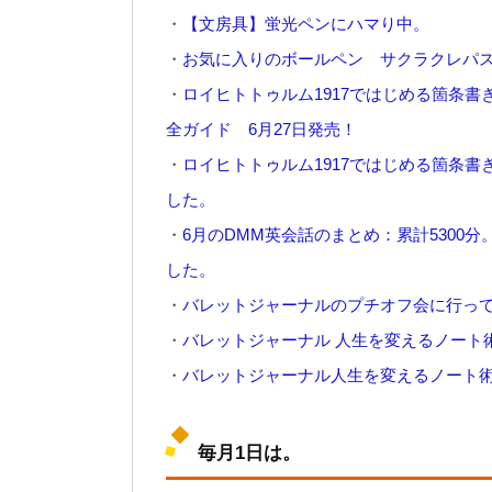
・
【文房具】蛍光ペンにハマり中。
・
お気に入りのボールペン サクラクレパス
・
ロイヒトトゥルム1917ではじめる箇条書
全ガイド 6月27日発売！
・
ロイヒトトゥルム1917ではじめる箇条
した。
・
6月のDMM英会話のまとめ：累計5300
した。
・
バレットジャーナルのプチオフ会に行っ
・
バレットジャーナル 人生を変えるノート術
・
バレットジャーナル人生を変えるノート
毎月1日は。