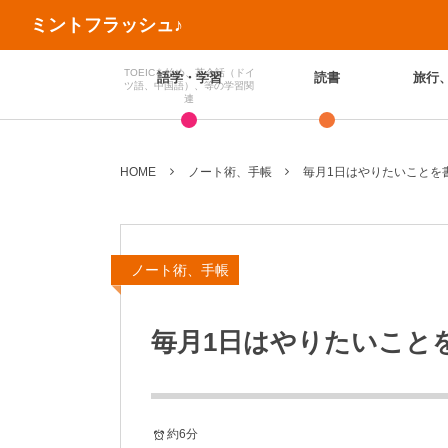
ミントフラッシュ♪
TOEICを始め、英会話（ドイ
語学・学習
読書
旅行
ツ語、中国語）、等の学習関
連
HOME
ノート術、手帳
毎月1日はやりたいことを書き
ノート術、手帳
毎月1日はやりたいことを書
約6分