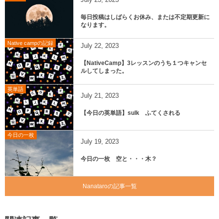
July
23
,
2023
毎日投稿はしばらくお休み、または不定期更新に
なります。
Native campの記録
July
22
,
2023
【NativeCamp】3レッスンのうち１つキャンセ
ルしてしまった。
英単語
July
21
,
2023
【今日の英単語】sulk ふてくされる
今日の一枚
July
19
,
2023
今日の一枚 空と・・・木？
Nanataroの記事一覧