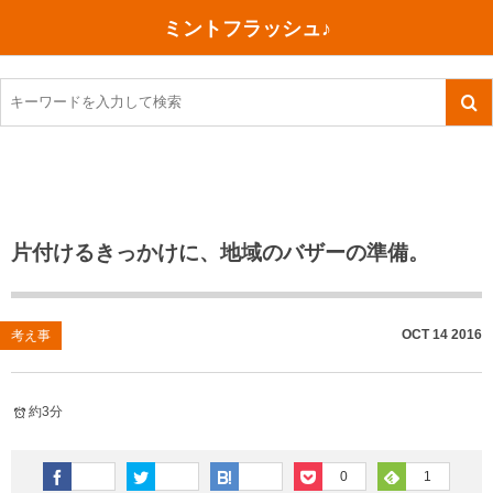
ミントフラッシュ♪
旅行、行ってきた
語学・学習
美容・健康
読書
記録
TOEIC感想・結果
今日買った本
ご朱印帳めぐり
ファスティング
食べ物
英会話！はじめました。
気になる本
イベント
リハビリ(五十肩）
考え事
英検！受験
読書メモ
小山町（静岡県）
カフェイン断ち
捨てログ
片付けるきっかけに、地域のバザーの準備。
TOEIC800点への道
川越（埼玉県）
コスメ
今日の一枚
TOEIC（作戦・ノウハウなど）
沖縄
ダイエット
月、星、宇宙
OCT
14
2016
考え事
TOEIC700点への道
神戸
健康あれこれ
約3分
英単語
行ってきたあれこれ
美容あれこれ
0
1