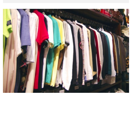
その他英語関連
旅行関連あれこれ