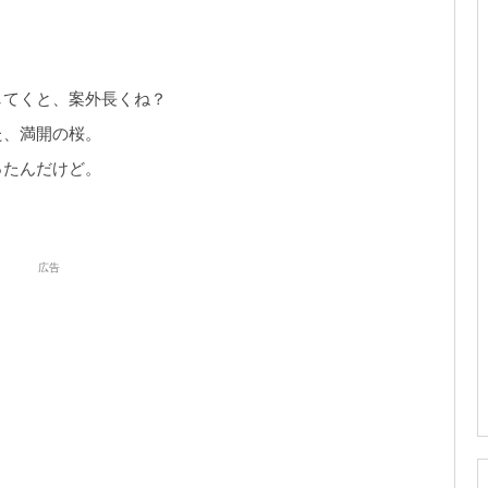
してくと、案外長くね？
た、満開の桜。
ったんだけど。
広告