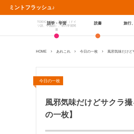
ミントフラッシュ♪
TOEICを始め、英会話（ドイ
語学・学習
読書
旅行
ツ語、中国語）、等の学習関
連
HOME
あれこれ
今日の一枚
風邪気味だけど
今日の一枚
風邪気味だけどサクラ撮
の一枚】