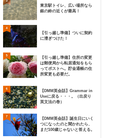
3
東京駅トイレ、広い場所なら
銀の鈴の近くが最高！
4
【引っ越し準備】ついに契約
に漕ぎつけた！
5
【引っ越し準備】住所の変更
は郵便局から転居通知をもら
ってポストへ。貯金通帳の住
所変更も必要だ。
6
【DMM英会話】Grammar in
Useに戻る・・・。（出戻り
英文法の巻）
7
【DMM英会話】誕生日にいく
つになったのと聞かれたら、
まだ100歳じゃないと答える。