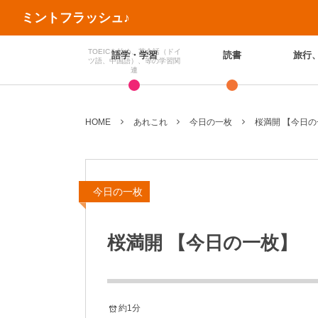
ミントフラッシュ♪
TOEICを始め、英会話（ドイ
語学・学習
読書
旅行
ツ語、中国語）、等の学習関
連
HOME
あれこれ
今日の一枚
桜満開 【今日
今日の一枚
桜満開 【今日の一枚】
約1分