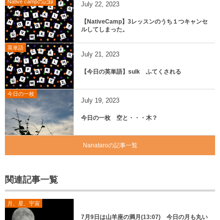
Native campの記録
July
22
,
2023
【NativeCamp】3レッスンのうち１つキャンセ
ルしてしまった。
英単語
July
21
,
2023
【今日の英単語】sulk ふてくされる
今日の一枚
July
19
,
2023
今日の一枚 空と・・・木？
Nanataroの記事一覧
関連記事一覧
月、星、宇宙
7月9日は山羊座の満月(13:07) 今日の月も丸い