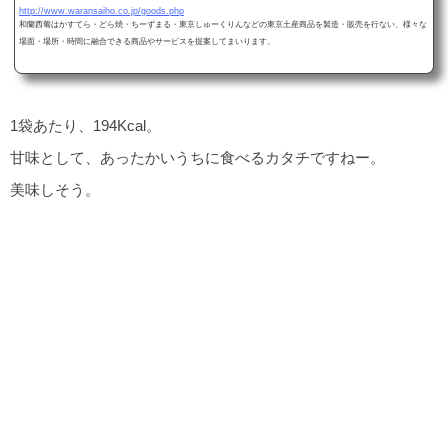
http://www.waransaiho.co.jp/goods.php
和蘭西葡はかすてら・どら焼・ちーずまる・東京しゅーくりんなどの東京土産商品を製造・販売を行ない、様々な
場面・場所・時間に融合できる商品やサービスを提案してまいります。
1袋あたり、194Kcal。
甘味として、あったかいうちに食べるカタチですねー。
美味しそう。