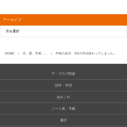
アーカイブ
HOME
月、星、宇宙 , …
中秋の名月 9月の半分終わってしまった。
IT・ブログ関連
語学・学習
あれこれ
ノート術、手帳
書評