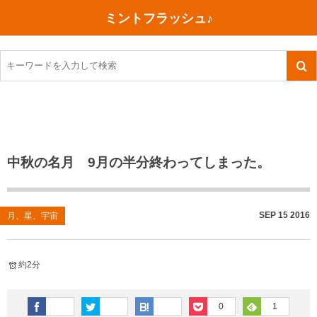
ミントフラッシュ♪
旅行、行ってきた
語学・学習
美容・健康
読書
記録
TOEIC感想・結果
今日買った本
ご朱印帳めぐり
ファスティング
食べ物
英会話！はじめました。
気になる本
イベント
リハビリ(五十肩）
考え事
英検！受験
読書メモ
小山町（静岡県）
カフェイン断ち
捨てログ
中秋の名月 9月の半分終わってしまった。
TOEIC800点への道
川越（埼玉県）
コスメ
今日の一枚
TOEIC（作戦・ノウハウなど）
沖縄
ダイエット
月、星、宇宙
SEP
15
2016
月、星、宇宙
TOEIC700点への道
神戸
健康あれこれ
約2分
英単語
行ってきたあれこれ
美容あれこれ
0
1