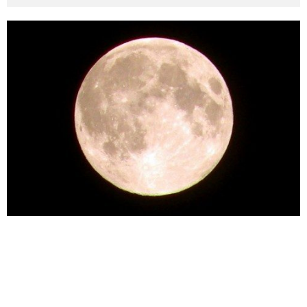
その他英語関連
旅行関連あれこれ