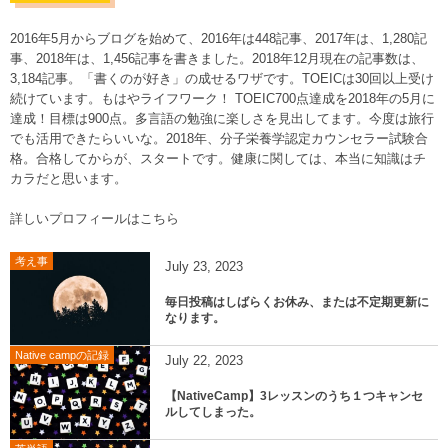
2016年5月からブログを始めて、2016年は448記事、2017年は、1,280記
事、2018年は、1,456記事を書きました。2018年12月現在の記事数は、
3,184記事。「書くのが好き」の成せるワザです。TOEICは30回以上受け
続けています。もはやライフワーク！ TOEIC700点達成を2018年の5月に
達成！目標は900点。多言語の勉強に楽しさを見出してます。今度は旅行
でも活用できたらいいな。2018年、分子栄養学認定カウンセラー試験合
格。合格してからが、スタートです。健康に関しては、本当に知識はチ
カラだと思います。
詳しいプロフィールはこちら
考え事
July
23
,
2023
毎日投稿はしばらくお休み、または不定期更新に
なります。
Native campの記録
July
22
,
2023
【NativeCamp】3レッスンのうち１つキャンセ
ルしてしまった。