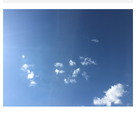
その他英語関連
旅行関連あれこれ