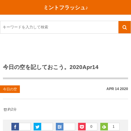
ミントフラッシュ♪
旅行、行ってきた
語学・学習
美容・健康
読書
記録
TOEIC感想・結果
今日買った本
ご朱印帳めぐり
ファスティング
食べ物
英会話！はじめました。
気になる本
イベント
リハビリ(五十肩）
考え事
英検！受験
読書メモ
小山町（静岡県）
カフェイン断ち
捨てログ
今日の空を記しておこう。2020Apr14
TOEIC800点への道
川越（埼玉県）
コスメ
今日の一枚
TOEIC（作戦・ノウハウなど）
沖縄
ダイエット
月、星、宇宙
APR
14
2020
今日の空
TOEIC700点への道
神戸
健康あれこれ
約2分
英単語
行ってきたあれこれ
美容あれこれ
0
1