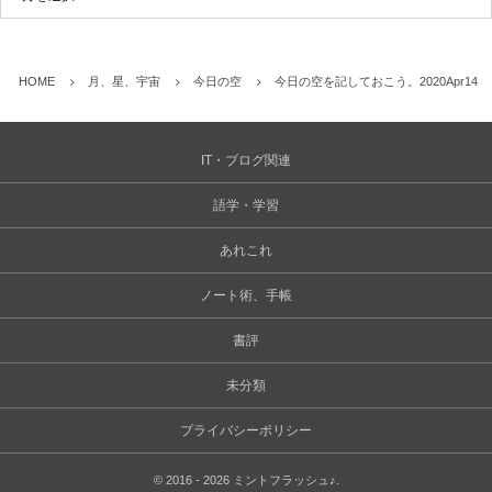
HOME
月、星、宇宙
今日の空
今日の空を記しておこう。2020Apr14
IT・ブログ関連
語学・学習
あれこれ
ノート術、手帳
書評
未分類
プライバシーポリシー
©
2016 - 2026
ミントフラッシュ♪
.