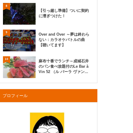
8
【引っ越し準備】ついに契約
に漕ぎつけた！
9
Over and Over ～夢は終わら
ない：カラオケバトルの曲
【聴いてます】
10
麻布十番でランチ～成城石井
のパン食べ放題付のLe Bar à
Vin 52 （ル バーラ ヴァン...
プロフィール