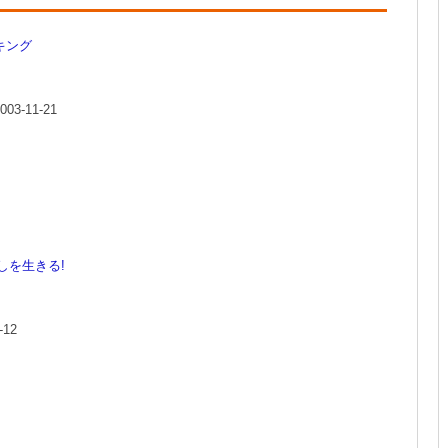
キング
-11-21
しを生きる!
-12