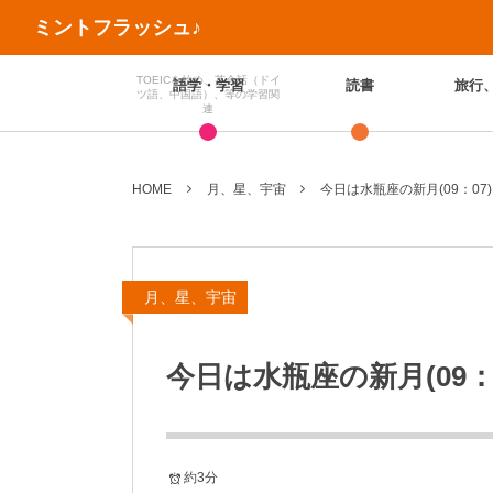
ミントフラッシュ♪
TOEICを始め、英会話（ドイ
語学・学習
読書
旅行
ツ語、中国語）、等の学習関
連
HOME
月、星、宇宙
今日は水瓶座の新月(09：07)
月、星、宇宙
今日は水瓶座の新月(09：0
約3分