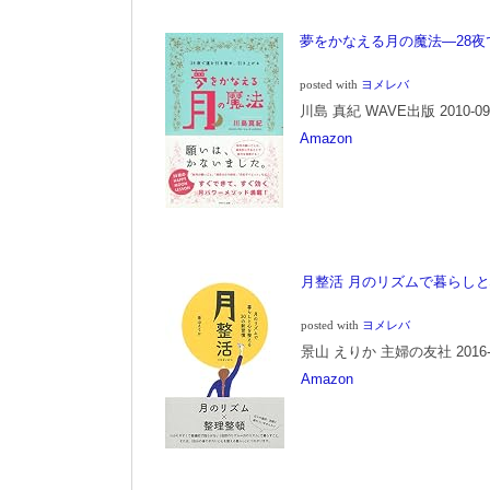
夢をかなえる月の魔法―28
posted with
ヨメレバ
川島 真紀 WAVE出版 2010-09
Amazon
月整活 月のリズムで暮らしと
posted with
ヨメレバ
景山 えりか 主婦の友社 2016-1
Amazon