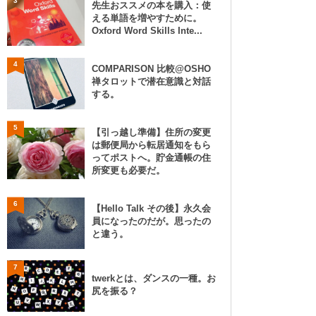
3
先生おススメの本を購入：使
える単語を増やすために。
Oxford Word Skills Inte...
4
COMPARISON 比較@OSHO
禅タロットで潜在意識と対話
する。
5
【引っ越し準備】住所の変更
は郵便局から転居通知をもら
ってポストへ。貯金通帳の住
所変更も必要だ。
6
【Hello Talk その後】永久会
員になったのだが。思ったの
と違う。
7
twerkとは、ダンスの一種。お
尻を振る？