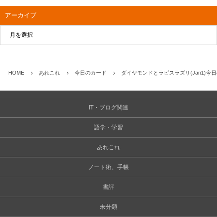
アーカイブ
HOME
あれこれ
今日のカード
ダイヤモンドとラピスラズリ(Jan1)今
IT・ブログ関連
語学・学習
あれこれ
ノート術、手帳
書評
未分類