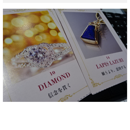
その他英語関連
旅行関連あれこれ