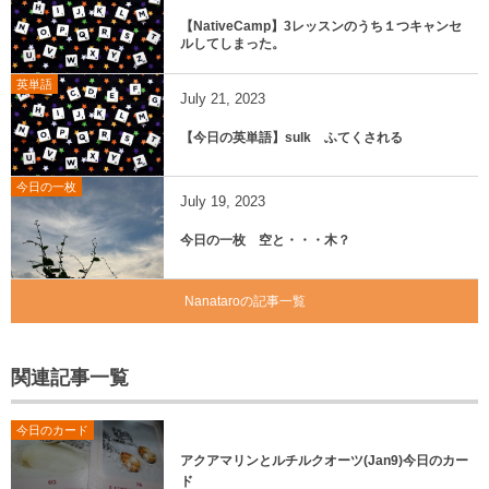
【NativeCamp】3レッスンのうち１つキャンセ
ルしてしまった。
英単語
July
21
,
2023
【今日の英単語】sulk ふてくされる
今日の一枚
July
19
,
2023
今日の一枚 空と・・・木？
Nanataroの記事一覧
関連記事一覧
今日のカード
アクアマリンとルチルクオーツ(Jan9)今日のカー
ド