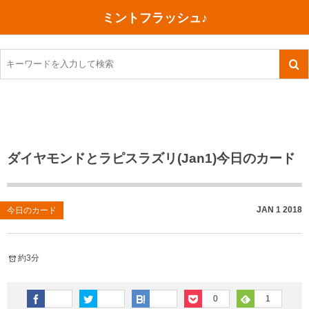
ミントフラッシュ♪
旅行、行ってきた
語学・学習
美容・健康
読書
記録
TOEIC感想・結果
今日買った本
ご朱印帳めぐり
ファスティング
食べ物
英会話！はじめました。
気になる本
イベント
リハビリ(五十肩）
考え事
英検！受験
読書メモ
小山町（静岡県）
カフェイン断ち
捨てログ
ダイヤモンドとラピスラズリ(Jan1)今日のカード
TOEIC800点への道
川越（埼玉県）
コスメ
今日の一枚
TOEIC（作戦・ノウハウなど）
沖縄
ダイエット
月、星、宇宙
JAN
1
2018
今日のカード
TOEIC700点への道
神戸
健康あれこれ
約3分
英単語
行ってきたあれこれ
美容あれこれ
0
1