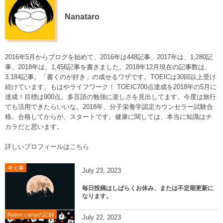
Nanataro
2016年5月からブログを始めて、2016年は448記事、2017年は、1,280記
事、2018年は、1,456記事を書きました。2018年12月現在の記事数は、
3,184記事。「書くのが好き」の成せるワザです。TOEICは30回以上受け
続けています。もはやライフワーク！ TOEIC700点達成を2018年の5月に
達成！目標は900点。多言語の勉強に楽しさを見出してます。今度は旅行
でも活用できたらいいな。2018年、分子栄養学認定カウンセラー試験合
格。合格してからが、スタートです。健康に関しては、本当に知識はチ
カラだと思います。
詳しいプロフィールはこちら
考え事
July
23
,
2023
毎日投稿はしばらくお休み、または不定期更新に
なります。
Native campの記録
July
22
,
2023