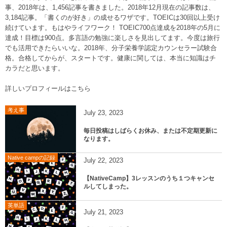
事、2018年は、1,456記事を書きました。2018年12月現在の記事数は、
3,184記事。「書くのが好き」の成せるワザです。TOEICは30回以上受け
続けています。もはやライフワーク！ TOEIC700点達成を2018年の5月に
達成！目標は900点。多言語の勉強に楽しさを見出してます。今度は旅行
でも活用できたらいいな。2018年、分子栄養学認定カウンセラー試験合
格。合格してからが、スタートです。健康に関しては、本当に知識はチ
カラだと思います。
詳しいプロフィールはこちら
考え事
July
23
,
2023
毎日投稿はしばらくお休み、または不定期更新に
なります。
Native campの記録
July
22
,
2023
【NativeCamp】3レッスンのうち１つキャンセ
ルしてしまった。
英単語
July
21
,
2023