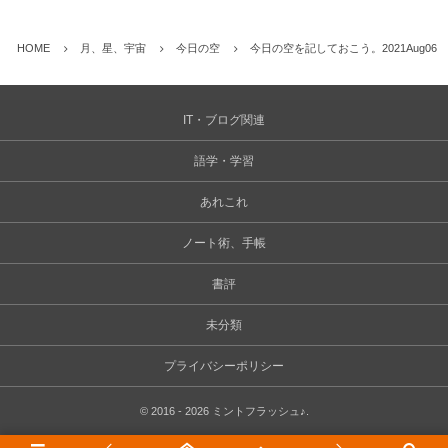
HOME
月、星、宇宙
今日の空
今日の空を記しておこう。2021Aug06
IT・ブログ関連
語学・学習
あれこれ
ノート術、手帳
書評
未分類
プライバシーポリシー
©
2016 - 2026
ミントフラッシュ♪
.