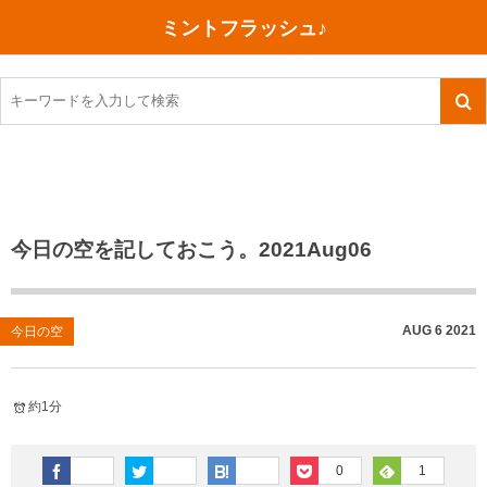
ミントフラッシュ♪
旅行、行ってきた
語学・学習
美容・健康
読書
記録
TOEIC感想・結果
今日買った本
ご朱印帳めぐり
ファスティング
食べ物
英会話！はじめました。
気になる本
イベント
リハビリ(五十肩）
考え事
英検！受験
読書メモ
小山町（静岡県）
カフェイン断ち
捨てログ
今日の空を記しておこう。2021Aug06
TOEIC800点への道
川越（埼玉県）
コスメ
今日の一枚
TOEIC（作戦・ノウハウなど）
沖縄
ダイエット
月、星、宇宙
AUG
6
2021
今日の空
TOEIC700点への道
神戸
健康あれこれ
約1分
英単語
行ってきたあれこれ
美容あれこれ
0
1