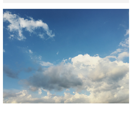
その他英語関連
旅行関連あれこれ