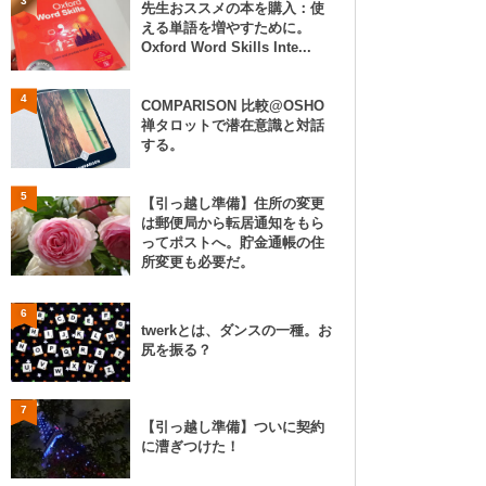
3
先生おススメの本を購入：使
える単語を増やすために。
Oxford Word Skills Inte...
4
COMPARISON 比較@OSHO
禅タロットで潜在意識と対話
する。
5
【引っ越し準備】住所の変更
は郵便局から転居通知をもら
ってポストへ。貯金通帳の住
所変更も必要だ。
6
twerkとは、ダンスの一種。お
尻を振る？
7
【引っ越し準備】ついに契約
に漕ぎつけた！