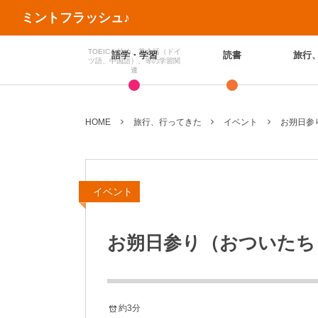
ミントフラッシュ♪
TOEICを始め、英会話（ドイ
語学・学習
読書
旅行
ツ語、中国語）、等の学習関
連
HOME
旅行、行ってきた
イベント
お朔日参
イベント
お朔日参り（おついたち
約3分