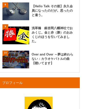
8
【Hello Talk その後】永久会
員になったのだが。思ったの
と違う。
9
浅草橋 銀杏岡八幡神社でお
みくじ。金と赤（勝）のおみ
くじのほうを引いてみまし
た。
10
Over and Over ～夢は終わら
ない：カラオケバトルの曲
【聴いてます】
プロフィール