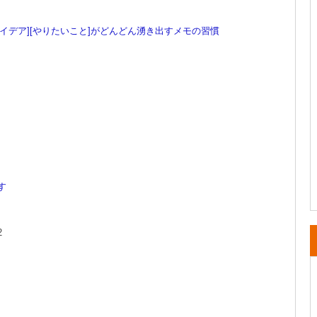
アイデア][やりたいこと]がどんどん湧き出すメモの習慣
す
2