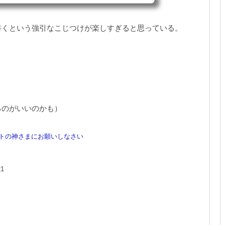
、買ってました。いつ買ったのかもう覚えてはいないけれ
そのころかな。Amazonで入荷待ちになっていて、しかも配達
なっていて、注文を即取り消した一品。で、...
書くという強引なこじつけが楽しすぎると思っている。
るのがいいのかも）
トの神さまにお願いしなさい
1