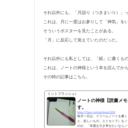
それ以外にも、「月詣り（つきまいり）」
これは、月に一度はお参りして「神気」を
そういうポスターを見たことがある。
「月」に反応して覚えていたのだった。
それ以外にも私としては、「紙」に書くも
これは、ノートの神様という本を読んでか
その時の記事はこちら。
ミントフラッシュ♪
ノートの神様【読書メモ
す。
https://7taro.com/archives/1224
毎月一日は、ドリームノートを書く
と、欲しいもの、エトセトラ）をノ
のが、「幸運を引き寄せたいならノ