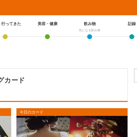
、行ってきた
美容・健康
飲み物
記録
気になる飲み物
グカード
今日のカード