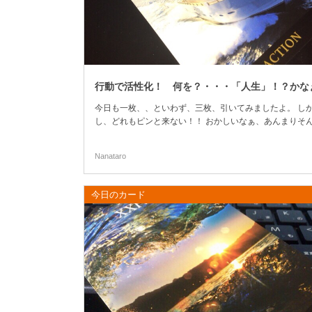
行動で活性化！ 何を？・・・「人生」！？かな
今日も一枚、、といわず、三枚、引いてみましたよ。 し
し、どれもピンと来ない！！ おかしいなぁ、あんまりそ
ことないんだけれど。 ってなわけで、最後にもう一回！
いたら、出た。 ピンときた、感じのカードはこちらです
Nanataro
(さらに…)
今日のカード