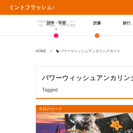
ミントフラッシュ♪
TOEICを始め、英会話（ドイ
語学・学習
読書
旅行
ツ語、中国語）、等の学習関
連
HOME
パワーウィッシュアンカリングカード
パワーウィッシュアンカリン
Tagged
今日のカード