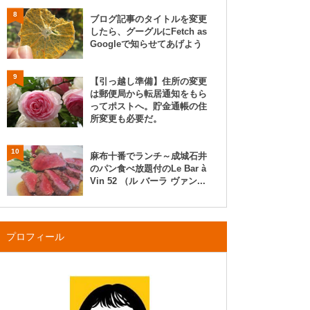
8
ブログ記事のタイトルを変更
したら、グーグルにFetch as
Googleで知らせてあげよう
9
【引っ越し準備】住所の変更
は郵便局から転居通知をもら
ってポストへ。貯金通帳の住
所変更も必要だ。
10
麻布十番でランチ～成城石井
のパン食べ放題付のLe Bar à
Vin 52 （ル バーラ ヴァン...
プロフィール