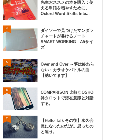
3
先生おススメの本を購入：使
える単語を増やすために。
Oxford Word Skills Inte...
4
ダイソーで見つけたマンダラ
チャートが書けるノート
SMART WORKING A5サイ
ズ
5
Over and Over ～夢は終わら
ない：カラオケバトルの曲
【聴いてます】
6
COMPARISON 比較@OSHO
禅タロットで潜在意識と対話
する。
7
【Hello Talk その後】永久会
員になったのだが。思ったの
と違う。