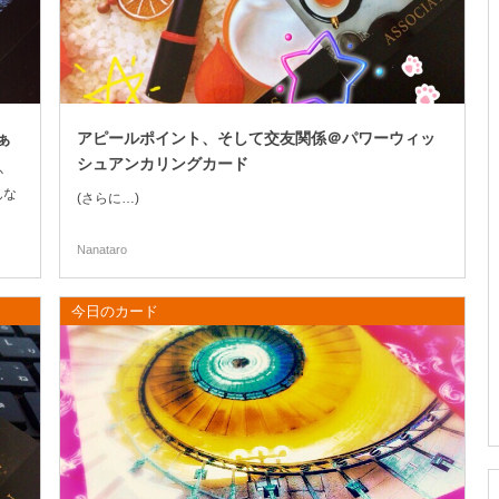
ぁ
アピールポイント、そして交友関係＠パワーウィッ
シュアンカリングカード
か
んな
(さらに…)
と引
。
Nanataro
今日のカード