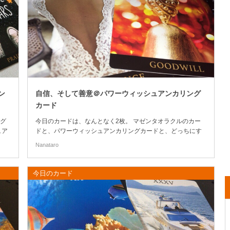
ン
自信、そして善意＠パワーウィッシュアンカリング
カード
グ
今日のカードは、なんとなく2枚。 マゼンタオラクルのカー
ュア
ドと、パワーウィッシュアンカリングカードと、どっちにす
な気
るかも、なんとなくで決めている。 そしてPoints of youのと
Nanataro
きは、課題があるときに限る。 そんな使い分けをしていま
す。 (さらに…)
今日のカード