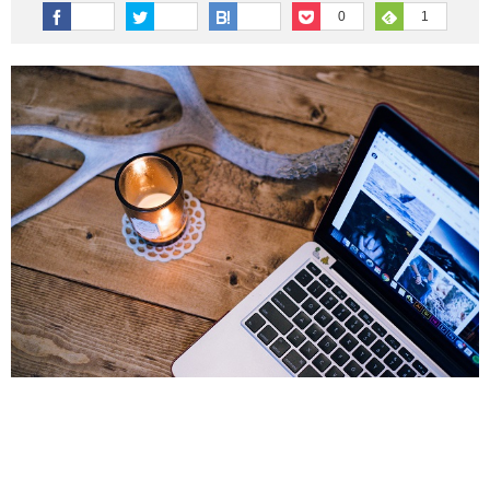
その他英語関連
旅行関連あれこれ
0
1