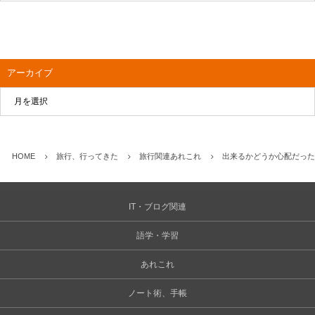
アーカイブ
HOME
旅行、行ってきた
旅行関連あれこれ
出来るかどうか心配だったi
IT・ブログ関連
語学・学習
あれこれ
ノート術、手帳