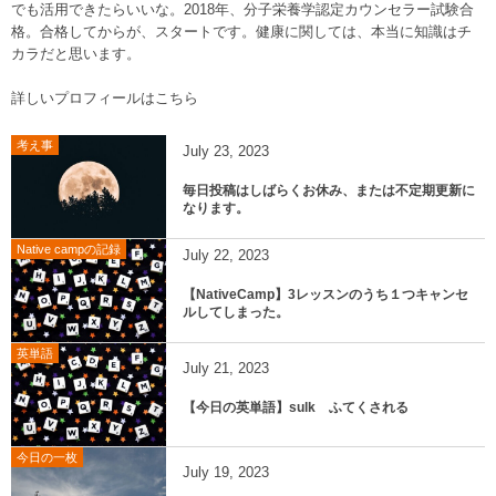
でも活用できたらいいな。2018年、分子栄養学認定カウンセラー試験合
格。合格してからが、スタートです。健康に関しては、本当に知識はチ
カラだと思います。
詳しいプロフィールはこちら
考え事
July
23
,
2023
毎日投稿はしばらくお休み、または不定期更新に
なります。
Native campの記録
July
22
,
2023
【NativeCamp】3レッスンのうち１つキャンセ
ルしてしまった。
英単語
July
21
,
2023
【今日の英単語】sulk ふてくされる
今日の一枚
July
19
,
2023