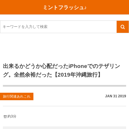
ミントフラッシュ♪
旅行、行ってきた
語学・学習
美容・健康
読書
記録
TOEIC感想・結果
今日買った本
ご朱印帳めぐり
ファスティング
食べ物
英会話！はじめました。
気になる本
イベント
リハビリ(五十肩）
考え事
英検！受験
読書メモ
小山町（静岡県）
カフェイン断ち
捨てログ
出来るかどうか心配だったiPhoneでのテザリン
グ。全然余裕だった【2019年沖縄旅行】
TOEIC800点への道
川越（埼玉県）
コスメ
今日の一枚
TOEIC（作戦・ノウハウなど）
沖縄
ダイエット
月、星、宇宙
JAN
31
2019
旅行関連あれこれ
TOEIC700点への道
神戸
健康あれこれ
英単語
行ってきたあれこれ
美容あれこれ
約3分