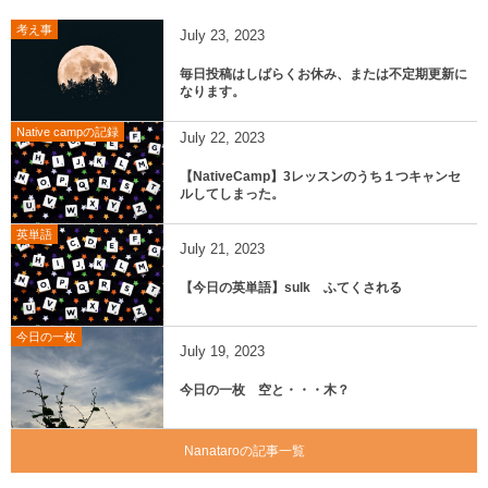
考え事
July
23
,
2023
毎日投稿はしばらくお休み、または不定期更新に
なります。
Native campの記録
July
22
,
2023
【NativeCamp】3レッスンのうち１つキャンセ
ルしてしまった。
英単語
July
21
,
2023
【今日の英単語】sulk ふてくされる
今日の一枚
July
19
,
2023
今日の一枚 空と・・・木？
Nanataroの記事一覧