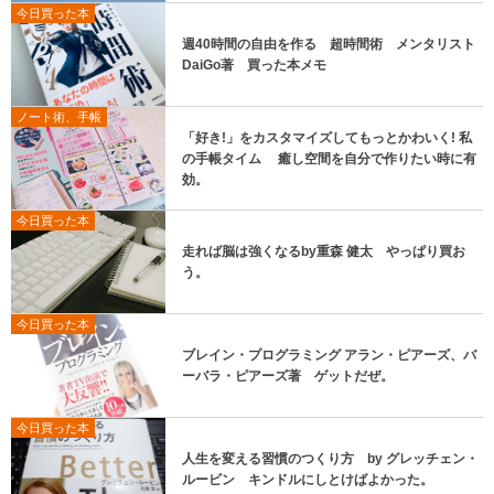
今日買った本
週40時間の自由を作る 超時間術 メンタリスト
DaiGo著 買った本メモ
ノート術、手帳
「好き!」をカスタマイズしてもっとかわいく! 私
の手帳タイム 癒し空間を自分で作りたい時に有
効。
今日買った本
走れば脳は強くなるby重森 健太 やっぱり買お
う。
今日買った本
ブレイン・プログラミング アラン・ピアーズ、バ
ーバラ・ピアーズ著 ゲットだぜ。
今日買った本
人生を変える習慣のつくり方 by グレッチェン・
ルービン キンドルにしとけばよかった。