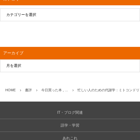
アーカイブ
HOME
書評
今日買った本 , …
忙しい人のための代謝学：ミトコンドリ
IT・ブログ関連
語学・学習
あれこれ