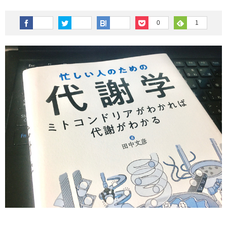
その他英語関連
旅行関連あれこれ
0
1