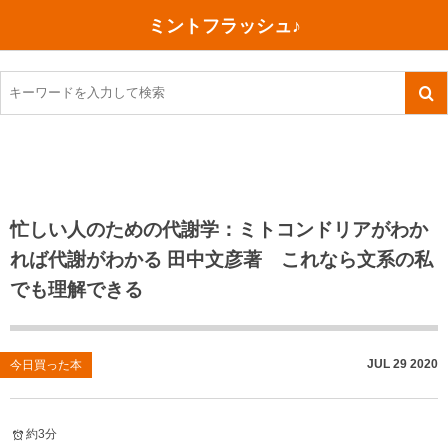
ミントフラッシュ♪
旅行、行ってきた
語学・学習
美容・健康
読書
記録
TOEIC感想・結果
今日買った本
ご朱印帳めぐり
ファスティング
食べ物
英会話！はじめました。
気になる本
イベント
リハビリ(五十肩）
考え事
英検！受験
読書メモ
小山町（静岡県）
カフェイン断ち
捨てログ
忙しい人のための代謝学：ミトコンドリアがわか
れば代謝がわかる 田中文彦著 これなら文系の私
TOEIC800点への道
川越（埼玉県）
コスメ
今日の一枚
でも理解できる
TOEIC（作戦・ノウハウなど）
沖縄
ダイエット
月、星、宇宙
TOEIC700点への道
神戸
健康あれこれ
JUL
29
2020
今日買った本
英単語
行ってきたあれこれ
美容あれこれ
約3分