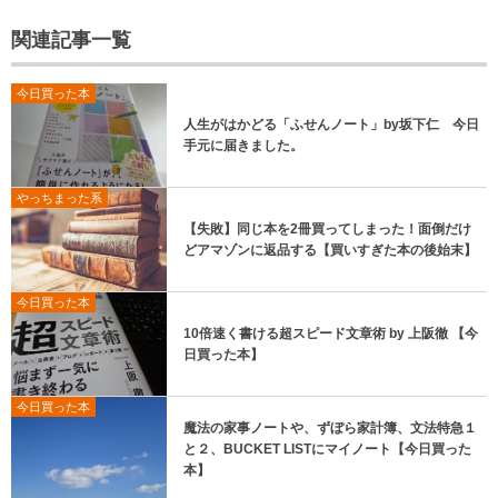
関連記事一覧
今日買った本
人生がはかどる「ふせんノート」by坂下仁 今日
手元に届きました。
やっちまった系
【失敗】同じ本を2冊買ってしまった！面倒だけ
どアマゾンに返品する【買いすぎた本の後始末】
今日買った本
10倍速く書ける超スピード文章術 by 上阪徹 【今
日買った本】
今日買った本
魔法の家事ノートや、ずぼら家計簿、文法特急１
と２、BUCKET LISTにマイノート【今日買った
本】