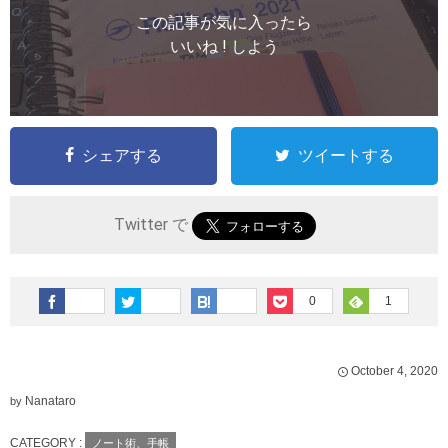
この記事が気に入ったら
いいね ! しよう
シェアする
ツイートする
Twitter で
0
1
October
4
,
2020
Nanataro
by
CATEGORY :
ノート術、手帳