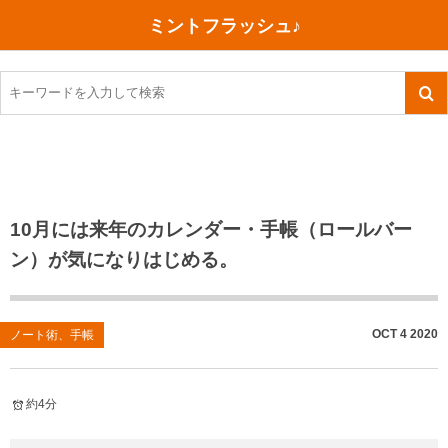
ミントフラッシュ♪
旅行、行ってきた
語学・学習
美容・健康
読書
記録
TOEIC感想・結果
今日買った本
ご朱印帳めぐり
ファスティング
食べ物
英会話！はじめました。
気になる本
イベント
リハビリ(五十肩）
考え事
英検！受験
読書メモ
小山町（静岡県）
カフェイン断ち
捨てログ
10月には来年のカレンダー・手帳（ロールバー
ン）が気になりはじめる。
TOEIC800点への道
川越（埼玉県）
コスメ
今日の一枚
TOEIC（作戦・ノウハウなど）
沖縄
ダイエット
月、星、宇宙
OCT
4
2020
ノート術、手帳
TOEIC700点への道
神戸
健康あれこれ
英単語
行ってきたあれこれ
美容あれこれ
約4分