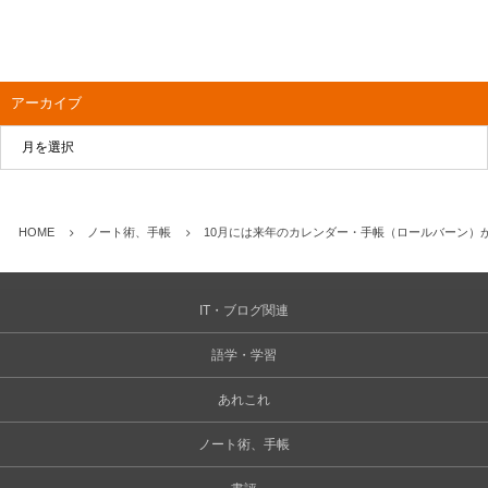
アーカイブ
HOME
ノート術、手帳
10月には来年のカレンダー・手帳（ロールバーン）
IT・ブログ関連
語学・学習
あれこれ
ノート術、手帳