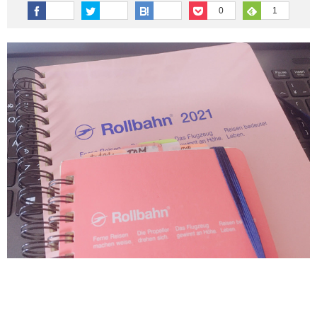
その他英語関連
旅行関連あれこれ
0
1