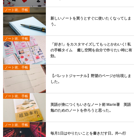
ノート術、手帳
新しいノートを買うとすぐに使いたくなってしま
う。
ノート術、手帳
「好き!」をカスタマイズしてもっとかわいく! 私
の手帳タイム 癒し空間を自分で作りたい時に有
効。
ノート術、手帳
【バレットジャーナル】野望のページが出現しま
した。
ノート術、手帳
英語が身につくちいさなノート術 Marie著 英語
勉のためのノートを作ろうと思った。
ノート術、手帳
毎月1日はやりたいことを書きだす日。外へ行