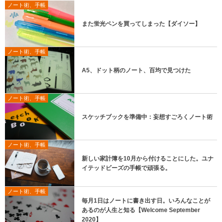
ノート術、手帳
また蛍光ペンを買ってしまった【ダイソー】
ノート術、手帳
A5、ドット柄のノート、百均で見つけた
ノート術、手帳
スケッチブックを準備中：妄想すごろくノート術
ノート術、手帳
新しい家計簿を10月から付けることにした。ユナ
イテッドビーズの手帳で頑張る。
ノート術、手帳
毎月1日はノートに書き出す日。いろんなことが
あるのが人生と知る【Welcome September
2020】