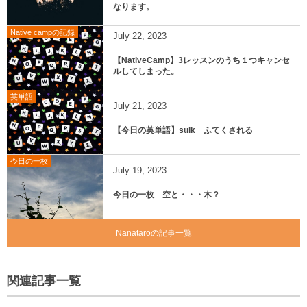
なります。
Native campの記録
July
22
,
2023
【NativeCamp】3レッスンのうち１つキャンセ
ルしてしまった。
英単語
July
21
,
2023
【今日の英単語】sulk ふてくされる
今日の一枚
July
19
,
2023
今日の一枚 空と・・・木？
Nanataroの記事一覧
関連記事一覧