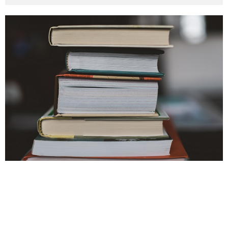
その他英語関連
旅行関連あれこれ