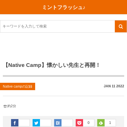
ミントフラッシュ♪
旅行、行ってきた
語学・学習
美容・健康
読書
記録
TOEIC感想・結果
今日買った本
ご朱印帳めぐり
ファスティング
食べ物
英会話！はじめました。
気になる本
イベント
リハビリ(五十肩）
考え事
英検！受験
読書メモ
小山町（静岡県）
カフェイン断ち
捨てログ
【Native Camp】懐かしい先生と再開！
TOEIC800点への道
川越（埼玉県）
コスメ
今日の一枚
TOEIC（作戦・ノウハウなど）
沖縄
ダイエット
月、星、宇宙
JAN
11
2022
Native campの記録
TOEIC700点への道
神戸
健康あれこれ
約2分
英単語
行ってきたあれこれ
美容あれこれ
0
1