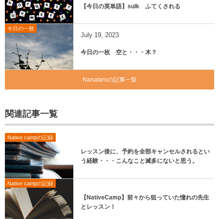
【今日の英単語】sulk ふてくされる
今日の一枚
July
19
,
2023
今日の一枚 空と・・・木？
Nanataroの記事一覧
関連記事一覧
Native campの記録
レッスン後に、予約を全部キャンセルされるとい
う経験・・・こんなこと滅多にないと思う。
Native campの記録
【NativeCamp】前々から狙っていた憧れの先生
とレッスン！