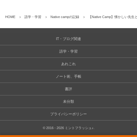
HOME
語学・学習
Native campの記録
【Native Camp】懐かしい先
IT・ブログ関連
語学・学習
あれこれ
ノート術、手帳
書評
未分類
プライバシーポリシー
©
2016 - 2026
ミントフラッシュ♪
.