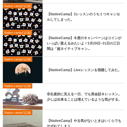
Native campの記録
【NativeCamp】3レッスンのうち１つキャンセ
ルしてしまった。
Native campの記録
【NativeCamp】今度のキャンペーンはコインが
いっぱい貰えるみたいよ！5月29日~31日の三日
間は「超ネイティブキャン...
Native campの記録
【NativeCamp】Liveレッスンを視聴してみた。
Native campの記録
非生産的に見える一日、でも英会話８レッスン。
少しは出来ることは増えているような気がする。
Native campの記録
【NativeCamp】やる気がないときはいくらでも
サボれてしまう。