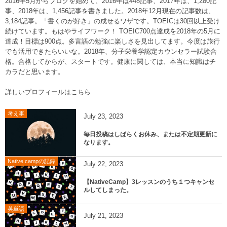
2016年5月からブログを始めて、2016年は448記事、2017年は、1,280記
事、2018年は、1,456記事を書きました。2018年12月現在の記事数は、
3,184記事。「書くのが好き」の成せるワザです。TOEICは30回以上受け
続けています。もはやライフワーク！ TOEIC700点達成を2018年の5月に
達成！目標は900点。多言語の勉強に楽しさを見出してます。今度は旅行
でも活用できたらいいな。2018年、分子栄養学認定カウンセラー試験合
格。合格してからが、スタートです。健康に関しては、本当に知識はチ
カラだと思います。
詳しいプロフィールはこちら
考え事
July
23
,
2023
毎日投稿はしばらくお休み、または不定期更新に
なります。
Native campの記録
July
22
,
2023
【NativeCamp】3レッスンのうち１つキャンセ
ルしてしまった。
英単語
July
21
,
2023