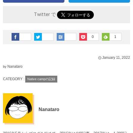
Twitter で
0
1
January
11
,
2022
Nanataro
by
CATEGORY :
Native campの記録
Nanataro