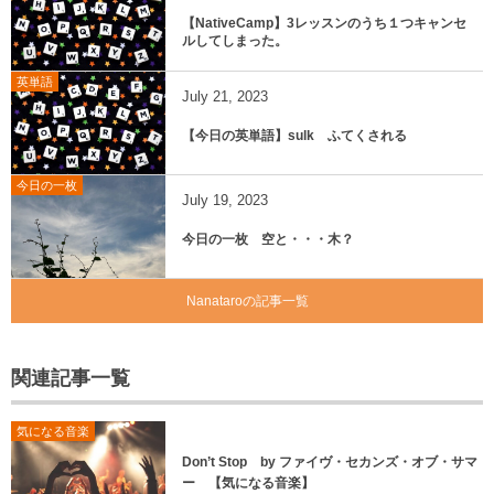
【NativeCamp】3レッスンのうち１つキャンセ
ルしてしまった。
英単語
July
21
,
2023
【今日の英単語】sulk ふてくされる
今日の一枚
July
19
,
2023
今日の一枚 空と・・・木？
Nanataroの記事一覧
関連記事一覧
気になる音楽
Don’t Stop by ファイヴ・セカンズ・オブ・サマ
ー 【気になる音楽】