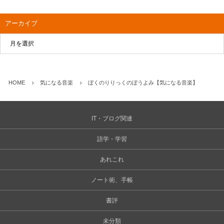
アーカイブ
HOME
気になる音楽
ぼくのりりっくのぼうよみ【気になる音楽】
IT・ブログ関連
語学・学習
あれこれ
ノート術、手帳
書評
未分類