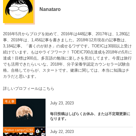
Nanataro
2016年5月からブログを始めて、2016年は448記事、2017年は、1,280記
事、2018年は、1,456記事を書きました。2018年12月現在の記事数は、
3,184記事。「書くのが好き」の成せるワザです。TOEICは30回以上受け
続けています。もはやライフワーク！ TOEIC700点達成を2018年の5月に
達成！目標は900点。多言語の勉強に楽しさを見出してます。今度は旅行
でも活用できたらいいな。2018年、分子栄養学認定カウンセラー試験合
格。合格してからが、スタートです。健康に関しては、本当に知識はチ
カラだと思います。
詳しいプロフィールはこちら
考え事
July
23
,
2023
毎日投稿はしばらくお休み、または不定期更新に
なります。
Native campの記録
July
22
,
2023