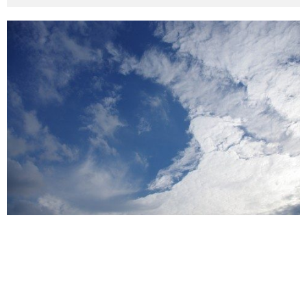
その他英語関連
旅行関連あれこれ