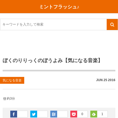
ミントフラッシュ♪
旅行、行ってきた
語学・学習
美容・健康
読書
記録
TOEIC感想・結果
今日買った本
ご朱印帳めぐり
ファスティング
食べ物
英会話！はじめました。
気になる本
イベント
リハビリ(五十肩）
考え事
英検！受験
読書メモ
小山町（静岡県）
カフェイン断ち
捨てログ
ぼくのりりっくのぼうよみ【気になる音楽】
TOEIC800点への道
川越（埼玉県）
コスメ
今日の一枚
TOEIC（作戦・ノウハウなど）
沖縄
ダイエット
月、星、宇宙
JUN
25
2016
気になる音楽
TOEIC700点への道
神戸
健康あれこれ
約3分
英単語
行ってきたあれこれ
美容あれこれ
0
1