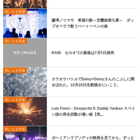
気になる音楽
藤澤ノリマサ 希望の歌～交響曲第九番～ ポッ
プオペラで歌うベートーベンの曲
気になる音楽
RAIN セカオワの新曲は7月5日発売
気になる音楽
カラオケバトルでDaisy×Daisyさんのこぶしに聞
きほれた。10月20日生歌聴きにいこう。
気になる音楽
Luis Fonsi – Despacito ft. Daddy Yankee スペイ
ン語の再生回数が凄い曲【気...
気になる音楽
ボヘミアンラプソディの映画を見てから、ずっと