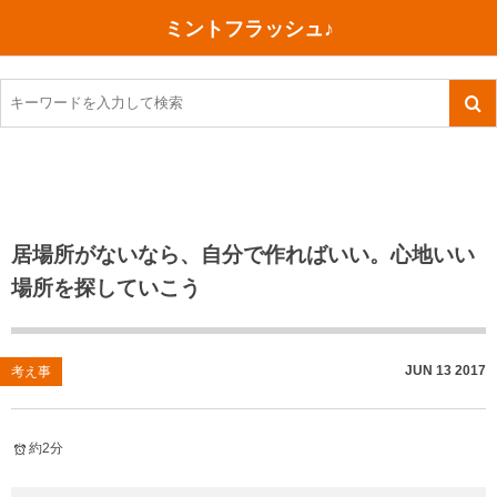
ミントフラッシュ♪
旅行、行ってきた
語学・学習
美容・健康
読書
記録
TOEIC感想・結果
今日買った本
ご朱印帳めぐり
ファスティング
食べ物
英会話！はじめました。
気になる本
イベント
リハビリ(五十肩）
考え事
英検！受験
読書メモ
小山町（静岡県）
カフェイン断ち
捨てログ
居場所がないなら、自分で作ればいい。心地いい
場所を探していこう
TOEIC800点への道
川越（埼玉県）
コスメ
今日の一枚
TOEIC（作戦・ノウハウなど）
沖縄
ダイエット
月、星、宇宙
JUN
13
2017
考え事
TOEIC700点への道
神戸
健康あれこれ
英単語
行ってきたあれこれ
美容あれこれ
約2分