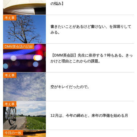
の悩み】
考え事
書きたいことがあるけど書けない、を深堀りして
みる。
DMM英会話の記録
【DMM英会話】先生に依存する？時もある。きっ
かけと理由とこれからの課題。
考え事
空がキレイだったので。
考え事
12月は、今年の締めと、来年の準備を始める月
今日の一枚