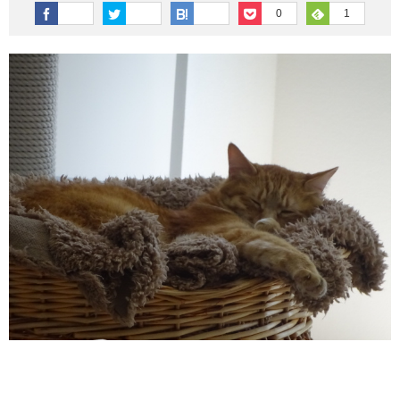
その他英語関連
旅行関連あれこれ
0
1