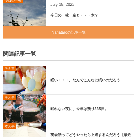
今日の一枚
July
19
,
2023
今日の一枚 空と・・・木？
Nanataroの記事一覧
関連記事一覧
考え事
眠い・・・。なんでこんなに眠いのだろう
考え事
眠れない夜に、今年は残り335日。
考え事
英会話ってどうやったら上達するんだろう【最近