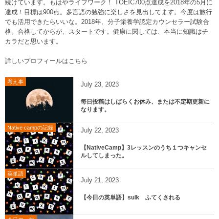
続けています。もはやライフワーク！ TOEIC700点達成を2018年の5月に
達成！目標は900点。多言語の勉強に楽しさを見出してます。今度は旅行
でも活用できたらいいな。2018年、分子栄養学認定カウンセラー試験合
格。合格してからが、スタートです。健康に関しては、本当に知識はチ
カラだと思います。
詳しいプロフィールはこちら
考え事
July
23
,
2023
毎日投稿はしばらくお休み、または不定期更新に
なります。
Native campの記録
July
22
,
2023
【NativeCamp】3レッスンのうち１つキャンセ
ルしてしまった。
英単語
July
21
,
2023
【今日の英単語】sulk ふてくされる