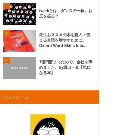
8
twerkとは、ダンスの一種。お
尻を振る？
9
先生おススメの本を購入：使
える単語を増やすために。
Oxford Word Skills Inte...
10
1億円貯まったので、会社を辞
めました。by坂口一真【気に
なる本】
プロフィール