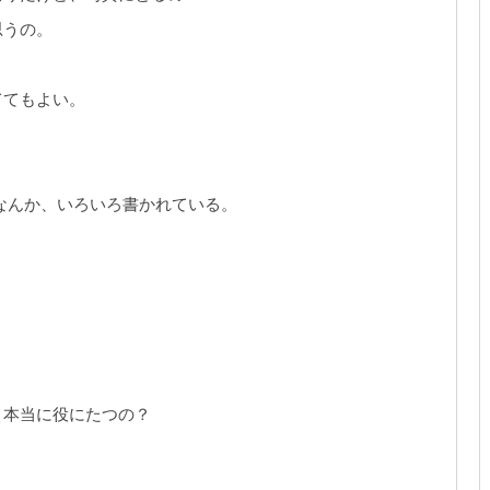
思うの。
ててもよい。
？
や、なんか、いろいろ書かれている。
、本当に役にたつの？