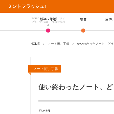
ミントフラッシュ♪
TOEICを始め、英会話（ドイ
語学・学習
読書
旅行
ツ語、中国語）、等の学習関
連
HOME
ノート術、手帳
使い終わったノート、どう
ノート術、手帳
使い終わったノート、ど
約2分