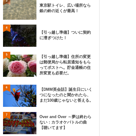
3
東京駅トイレ、広い場所なら
銀の鈴の近くが最高！
4
【引っ越し準備】ついに契約
に漕ぎつけた！
5
【引っ越し準備】住所の変更
は郵便局から転居通知をもら
ってポストへ。貯金通帳の住
所変更も必要だ。
6
【DMM英会話】誕生日にいく
つになったのと聞かれたら、
まだ100歳じゃないと答える。
7
Over and Over ～夢は終わら
ない：カラオケバトルの曲
【聴いてます】