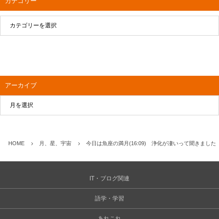
カテゴリー
アーカイブ
HOME
月、星、宇宙
今日は魚座の満月(16:09) 浄化が凄いって聞きました
IT・ブログ関連
語学・学習
あれこれ