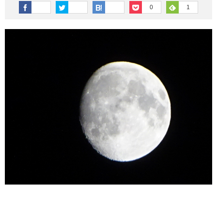
その他英語関連
旅行関連あれこれ
0
1