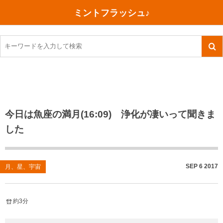
ミントフラッシュ♪
旅行、行ってきた
語学・学習
美容・健康
読書
記録
TOEIC感想・結果
今日買った本
ご朱印帳めぐり
ファスティング
食べ物
英会話！はじめました。
気になる本
イベント
リハビリ(五十肩）
考え事
英検！受験
読書メモ
小山町（静岡県）
カフェイン断ち
捨てログ
今日は魚座の満月(16:09) 浄化が凄いって聞きま
した
TOEIC800点への道
川越（埼玉県）
コスメ
今日の一枚
TOEIC（作戦・ノウハウなど）
沖縄
ダイエット
月、星、宇宙
SEP
6
2017
月、星、宇宙
TOEIC700点への道
神戸
健康あれこれ
英単語
行ってきたあれこれ
美容あれこれ
約3分