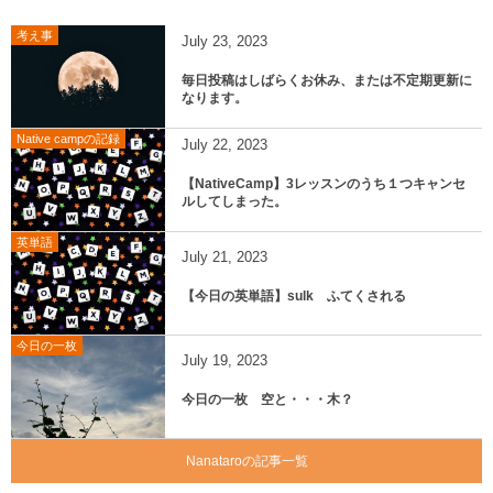
考え事
July
23
,
2023
毎日投稿はしばらくお休み、または不定期更新に
なります。
Native campの記録
July
22
,
2023
【NativeCamp】3レッスンのうち１つキャンセ
ルしてしまった。
英単語
July
21
,
2023
【今日の英単語】sulk ふてくされる
今日の一枚
July
19
,
2023
今日の一枚 空と・・・木？
Nanataroの記事一覧