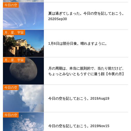
今日の空
夏は過ぎてしまった。今日の空を記しておこう。
2020Sep30
月、星、宇宙
1月6日は部分日食。晴れますように。
月、星、宇宙
月の周期は、本当に規則的で、当たり前だけど、
ちょっとみないともうすぐに違う顔【今夜の月】
今日の空
今日の空を記しておこう。2019Aug19
今日の空
今日の空を記しておこう。2019Nov15