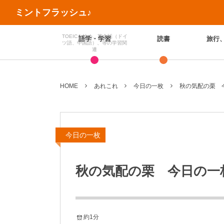
ミントフラッシュ♪
TOEICを始め、英会話（ドイ
語学・学習
読書
旅行
ツ語、中国語）、等の学習関
連
HOME
あれこれ
今日の一枚
秋の気配の栗 
今日の一枚
秋の気配の栗 今日の一
約1分