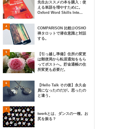
3
先生おススメの本を購入：使
える単語を増やすために。
Oxford Word Skills Inte...
4
COMPARISON 比較@OSHO
禅タロットで潜在意識と対話
する。
5
【引っ越し準備】住所の変更
は郵便局から転居通知をもら
ってポストへ。貯金通帳の住
所変更も必要だ。
6
【Hello Talk その後】永久会
員になったのだが。思ったの
と違う。
7
twerkとは、ダンスの一種。お
尻を振る？