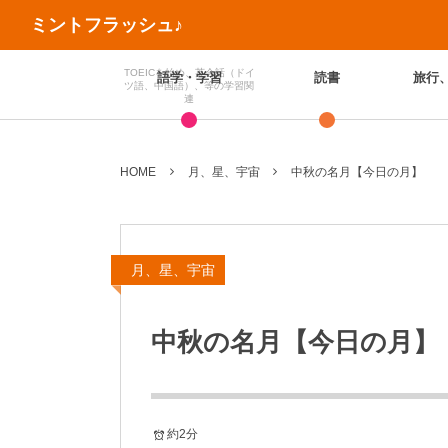
ミントフラッシュ♪
TOEICを始め、英会話（ドイ
語学・学習
読書
旅行
ツ語、中国語）、等の学習関
連
HOME
月、星、宇宙
中秋の名月【今日の月】
月、星、宇宙
中秋の名月【今日の月】
約2分