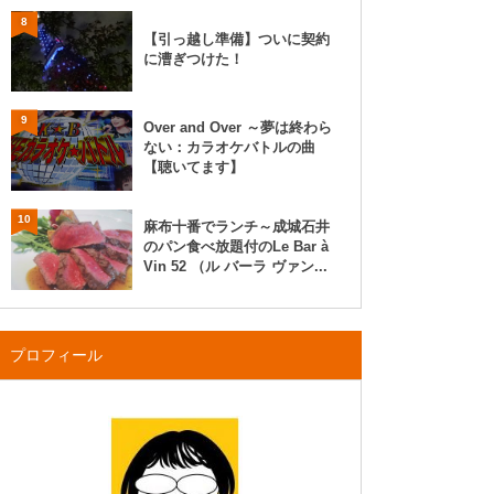
8
【引っ越し準備】ついに契約
に漕ぎつけた！
9
Over and Over ～夢は終わら
ない：カラオケバトルの曲
【聴いてます】
10
麻布十番でランチ～成城石井
のパン食べ放題付のLe Bar à
Vin 52 （ル バーラ ヴァン...
プロフィール