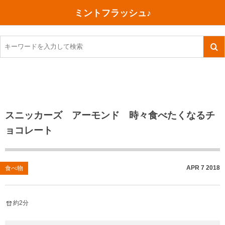
ミントフラッシュ♪
旅行、行ってきた
語学・学習
美容・健康
読書
記録
TOEIC感想・結果
今日買った本
ご朱印帳めぐり
ファスティング
食べ物
英会話！はじめました。
気になる本
イベント
リハビリ(五十肩）
考え事
英検！受験
読書メモ
小山町（静岡県）
カフェイン断ち
捨てログ
スニッカーズ アーモンド 時々食べたくなるチ
ョコレート
TOEIC800点への道
川越（埼玉県）
コスメ
今日の一枚
TOEIC（作戦・ノウハウなど）
沖縄
ダイエット
月、星、宇宙
APR
7
2018
食べ物
TOEIC700点への道
神戸
健康あれこれ
英単語
行ってきたあれこれ
美容あれこれ
約2分