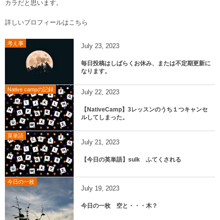
カラだと思います。
詳しいプロフィールはこちら
考え事
July
23
,
2023
毎日投稿はしばらくお休み、または不定期更新に
なります。
Native campの記録
July
22
,
2023
【NativeCamp】3レッスンのうち１つキャンセ
ルしてしまった。
英単語
July
21
,
2023
【今日の英単語】sulk ふてくされる
今日の一枚
July
19
,
2023
今日の一枚 空と・・・木？