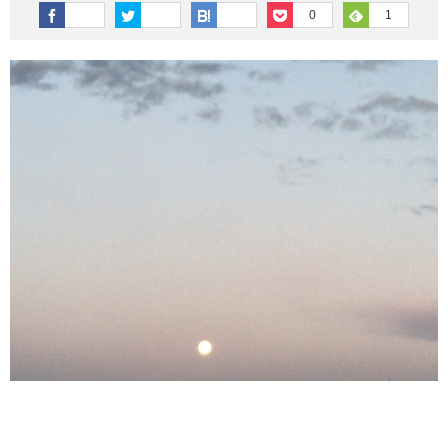
その他英語関連
旅行関連あれこれ
0
1