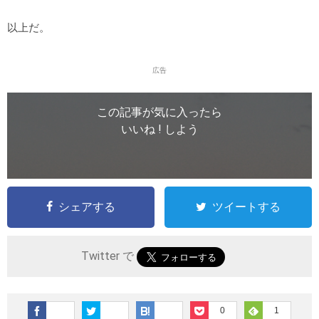
以上だ。
広告
この記事が気に入ったら
いいね ! しよう
シェアする
ツイートする
Twitter で
0
1