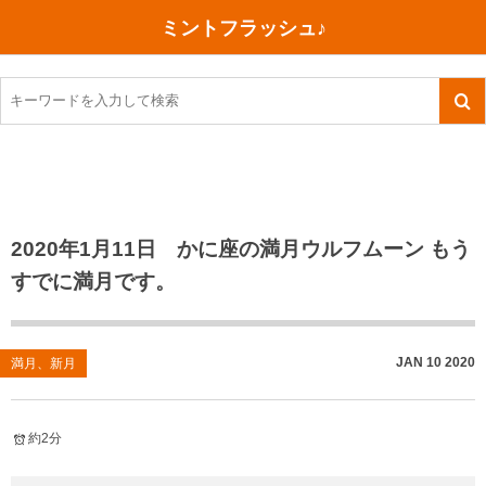
ミントフラッシュ♪
旅行、行ってきた
語学・学習
美容・健康
読書
記録
TOEIC感想・結果
今日買った本
ご朱印帳めぐり
ファスティング
食べ物
英会話！はじめました。
気になる本
イベント
リハビリ(五十肩）
考え事
英検！受験
読書メモ
小山町（静岡県）
カフェイン断ち
捨てログ
2020年1月11日 かに座の満月ウルフムーン もう
すでに満月です。
TOEIC800点への道
川越（埼玉県）
コスメ
今日の一枚
TOEIC（作戦・ノウハウなど）
沖縄
ダイエット
月、星、宇宙
JAN
10
2020
満月、新月
TOEIC700点への道
神戸
健康あれこれ
英単語
行ってきたあれこれ
美容あれこれ
約2分