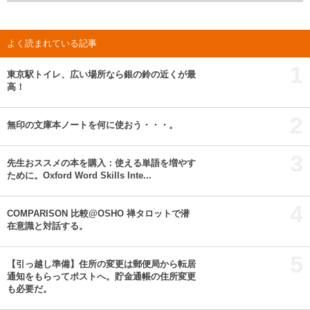
よく読まれている記事
1
東京駅トイレ、広い場所なら銀の鈴の近くが最
高！
2
無印の文庫本ノートを何に使おう・・・。
3
先生おススメの本を購入：使える単語を増やす
ために。Oxford Word Skills Inte...
4
COMPARISON 比較@OSHO 禅タロットで潜
在意識と対話する。
5
【引っ越し準備】住所の変更は郵便局から転居
通知をもらってポストへ。貯金通帳の住所変更
も必要だ。