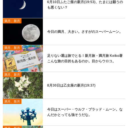
6月10日ふたご座の新月(19:53)、たまには願うの
も悪くない？
満月、新月
今日の満月、大きい。さすがのスーパームーン。
満月、新月
足りない運は旅でとる！新月旅・満月旅 Keiko著
こんな旅の目的もあるのか。目からウロコ。
満月、新月
8月30日は乙女座の新月(19:37)
満月、新月
今日はスーパー・ウルフ・ブラッド・ムーン。な
んだかとっても強そうだな。