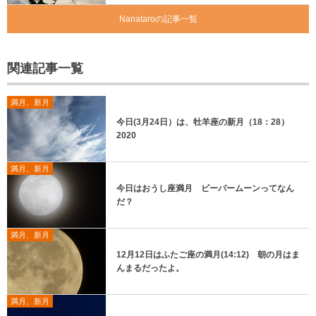
Nanataroの記事一覧
関連記事一覧
満月、新月
今日(3月24日）は、牡羊座の新月（18：28）
2020
満月、新月
今日はおうし座満月 ビーバームーンってなん
だ？
満月、新月
12月12日はふたご座の満月(14:12) 朝の月はま
んまるだったよ。
満月、新月