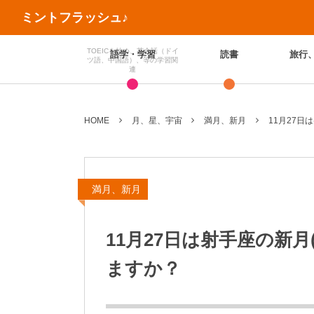
ミントフラッシュ♪
TOEICを始め、英会話（ドイ
語学・学習
読書
旅行
ツ語、中国語）、等の学習関
連
HOME
月、星、宇宙
満月、新月
11月27日
満月、新月
11月27日は射手座の新月
ますか？