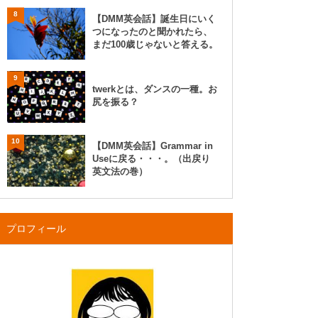
8
【DMM英会話】誕生日にいく
つになったのと聞かれたら、
まだ100歳じゃないと答える。
9
twerkとは、ダンスの一種。お
尻を振る？
10
【DMM英会話】Grammar in
Useに戻る・・・。（出戻り
英文法の巻）
プロフィール