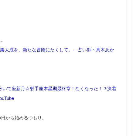
ら。
年の集大成を、新たな冒険にたくして。 – 占い師・真木あか
0時6分いて座新月☆射手座木星期最終章！なくなった！？決着
Tube
の日から始めるつもり。