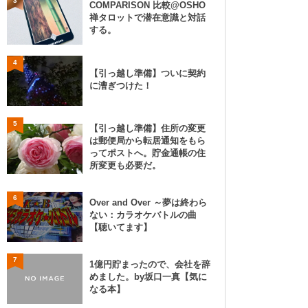
3
COMPARISON 比較@OSHO
禅タロットで潜在意識と対話
する。
4
【引っ越し準備】ついに契約
に漕ぎつけた！
5
【引っ越し準備】住所の変更
は郵便局から転居通知をもら
ってポストへ。貯金通帳の住
所変更も必要だ。
6
Over and Over ～夢は終わら
ない：カラオケバトルの曲
【聴いてます】
7
1億円貯まったので、会社を辞
めました。by坂口一真【気に
なる本】