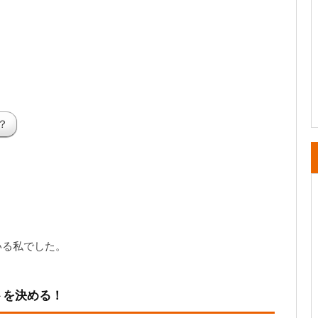
、
？
いる私でした。
トを決める！