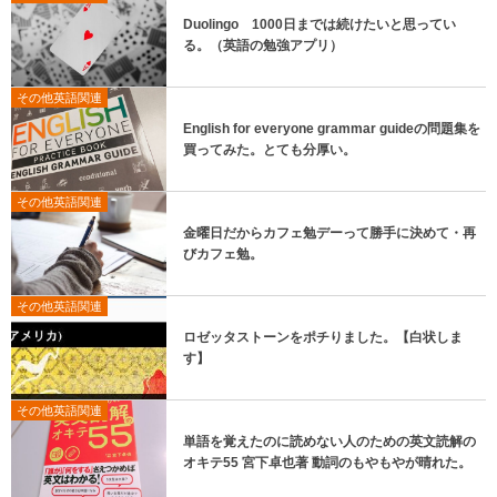
Duolingo 1000日までは続けたいと思ってい
る。（英語の勉強アプリ）
その他英語関連
English for everyone grammar guideの問題集を
買ってみた。とても分厚い。
その他英語関連
金曜日だからカフェ勉デーって勝手に決めて・再
びカフェ勉。
その他英語関連
ロゼッタストーンをポチりました。【白状しま
す】
その他英語関連
単語を覚えたのに読めない人のための英文読解の
オキテ55 宮下卓也著 動詞のもやもやが晴れた。