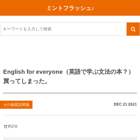
ミントフラッシュ♪
旅行、行ってきた
語学・学習
美容・健康
読書
記録
TOEIC感想・結果
今日買った本
ご朱印帳めぐり
ファスティング
食べ物
英会話！はじめました。
気になる本
イベント
リハビリ(五十肩）
考え事
英検！受験
読書メモ
小山町（静岡県）
カフェイン断ち
捨てログ
English for everyone（英語で学ぶ文法の本？）
買ってしまった。
TOEIC800点への道
川越（埼玉県）
コスメ
今日の一枚
TOEIC（作戦・ノウハウなど）
沖縄
ダイエット
月、星、宇宙
DEC
21
2021
その他英語関連
TOEIC700点への道
神戸
健康あれこれ
英単語
行ってきたあれこれ
美容あれこれ
約2分