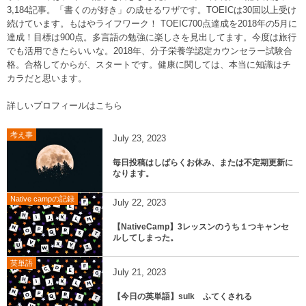
3,184記事。「書くのが好き」の成せるワザです。TOEICは30回以上受け
続けています。もはやライフワーク！ TOEIC700点達成を2018年の5月に
達成！目標は900点。多言語の勉強に楽しさを見出してます。今度は旅行
でも活用できたらいいな。2018年、分子栄養学認定カウンセラー試験合
格。合格してからが、スタートです。健康に関しては、本当に知識はチ
カラだと思います。
詳しいプロフィールはこちら
考え事
July
23
,
2023
毎日投稿はしばらくお休み、または不定期更新に
なります。
Native campの記録
July
22
,
2023
【NativeCamp】3レッスンのうち１つキャンセ
ルしてしまった。
英単語
July
21
,
2023
【今日の英単語】sulk ふてくされる