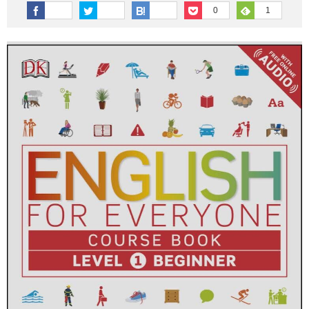
その他英語関連
旅行関連あれこれ
0
1