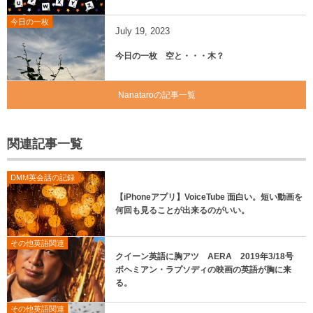
今日の一枚
July
19
,
2023
今日の一枚 空と・・・木？
Nanataroの記事一覧
関連記事一覧
DMM英会話の記録
【iPhoneアプリ】VoiceTube 面白い。短い動画を
何回も見ることが出来るのがいい。
その他英語関連
クイーン英語に胸アツ AERA 2019年3/18号
ボヘミアン・ラプソディの映画の英語が胸に来
る。
その他英語関連