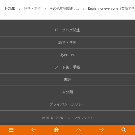
HOME
語学・学習
その他英語関連 , …
English for everyon
IT・ブログ関連
語学・学習
あれこれ
ノート術、手帳
書評
未分類
プライバシーポリシー
©
2016 - 2026
ミントフラッシュ♪
.