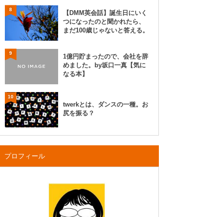
8
【DMM英会話】誕生日にいく
つになったのと聞かれたら、
まだ100歳じゃないと答える。
9
1億円貯まったので、会社を辞
めました。by坂口一真【気に
なる本】
10
twerkとは、ダンスの一種。お
尻を振る？
プロフィール