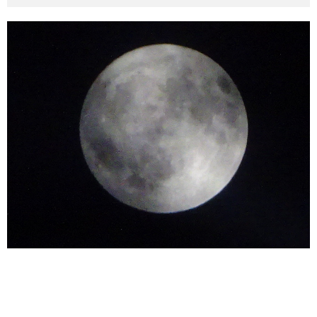
その他英語関連
旅行関連あれこれ