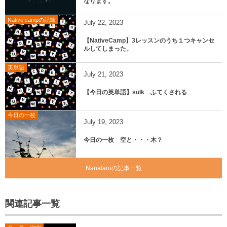
なります。
Native campの記録
July
22
,
2023
【NativeCamp】3レッスンのうち１つキャンセ
ルしてしまった。
英単語
July
21
,
2023
【今日の英単語】sulk ふてくされる
今日の一枚
July
19
,
2023
今日の一枚 空と・・・木？
Nanataroの記事一覧
関連記事一覧