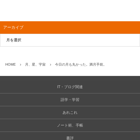
アーカイブ
HOME
月、星、宇宙
今日の月も丸かった。満月手前。
IT・ブログ関連
語学・学習
あれこれ
ノート術、手帳
書評