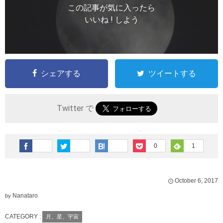
この記事が気に入ったら
いいね ! しよう
シェアする
ツイートする
Twitter で
0
1
October
6
,
2017
Nanataro
by
CATEGORY :
月、星、宇宙