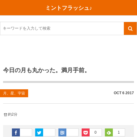
ミントフラッシュ♪
旅行、行ってきた
語学・学習
美容・健康
読書
記録
TOEIC感想・結果
今日買った本
ご朱印帳めぐり
ファスティング
食べ物
英会話！はじめました。
気になる本
イベント
リハビリ(五十肩）
考え事
英検！受験
読書メモ
小山町（静岡県）
カフェイン断ち
捨てログ
今日の月も丸かった。満月手前。
TOEIC800点への道
川越（埼玉県）
コスメ
今日の一枚
TOEIC（作戦・ノウハウなど）
沖縄
ダイエット
月、星、宇宙
OCT
6
2017
月、星、宇宙
TOEIC700点への道
神戸
健康あれこれ
約2分
英単語
行ってきたあれこれ
美容あれこれ
0
1