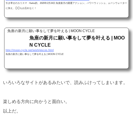
引き寄せのカリスマ・Keiko的、2020年2月24日 魚座新月の開運アクション。パワーウィッシュ、ムーンウォーター
に加え、◯◯もお忘れなく！
魚座の新月に願い事をして夢を叶える | MOON CYCLE
魚座の新月に願い事をして夢を叶える | MOO
N CYCLE
http://moon-cycle.net/wish/pisces.html
魚座の新月に願い事をして夢を叶える | MOON CYCLE
いろいろなサイトがあるみたいで、読みふけってしまいます。
楽しめる方向に向かうと面白い。
以上だ。