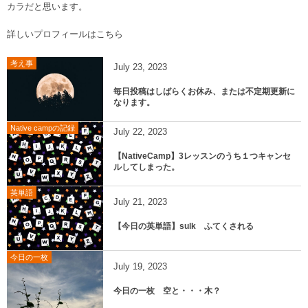
カラだと思います。
詳しいプロフィールはこちら
考え事
July
23
,
2023
毎日投稿はしばらくお休み、または不定期更新に
なります。
Native campの記録
July
22
,
2023
【NativeCamp】3レッスンのうち１つキャンセ
ルしてしまった。
英単語
July
21
,
2023
【今日の英単語】sulk ふてくされる
今日の一枚
July
19
,
2023
今日の一枚 空と・・・木？