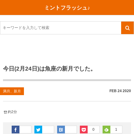
ミントフラッシュ♪
旅行、行ってきた
語学・学習
美容・健康
読書
記録
TOEIC感想・結果
今日買った本
ご朱印帳めぐり
ファスティング
食べ物
英会話！はじめました。
気になる本
イベント
リハビリ(五十肩）
考え事
英検！受験
読書メモ
小山町（静岡県）
カフェイン断ち
捨てログ
今日(2月24日)は魚座の新月でした。
TOEIC800点への道
川越（埼玉県）
コスメ
今日の一枚
TOEIC（作戦・ノウハウなど）
沖縄
ダイエット
月、星、宇宙
FEB
24
2020
満月、新月
TOEIC700点への道
神戸
健康あれこれ
約2分
英単語
行ってきたあれこれ
美容あれこれ
0
1