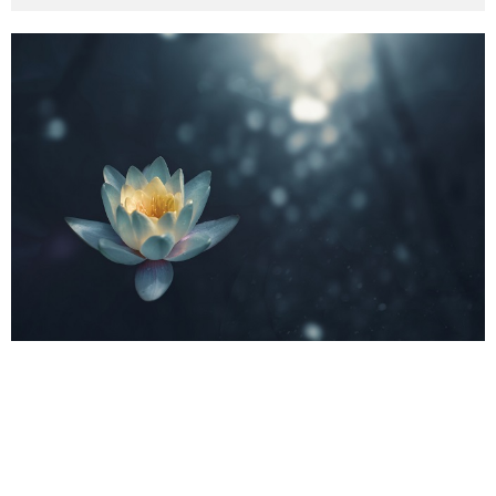
その他英語関連
旅行関連あれこれ