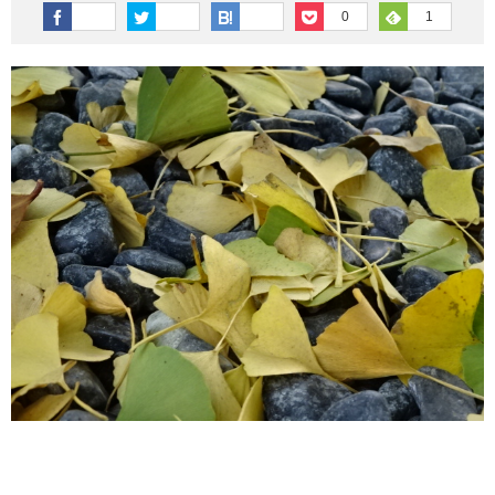
その他英語関連
旅行関連あれこれ
0
1