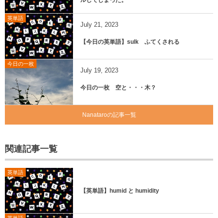
ルしてしまった。
英単語
July
21
,
2023
【今日の英単語】sulk ふてくされる
今日の一枚
July
19
,
2023
今日の一枚 空と・・・木？
Nanataroの記事一覧
関連記事一覧
英単語
【英単語】humid と humidity