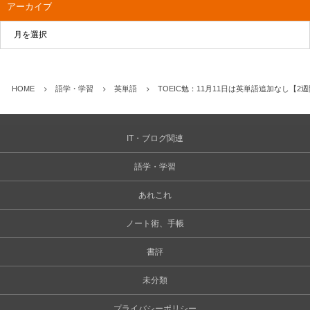
アーカイブ
HOME
語学・学習
英単語
TOEIC勉：11月11日は英単語追加なし【
IT・ブログ関連
語学・学習
あれこれ
ノート術、手帳
書評
未分類
プライバシーポリシー