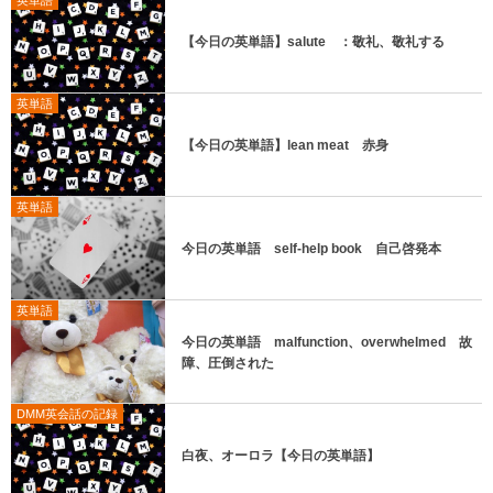
英単語
【今日の英単語】salute ：敬礼、敬礼する
英単語
【今日の英単語】lean meat 赤身
英単語
今日の英単語 self-help book 自己啓発本
英単語
今日の英単語 malfunction、overwhelmed 故
障、圧倒された
DMM英会話の記録
白夜、オーロラ【今日の英単語】