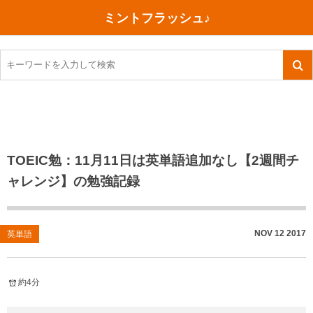
ミントフラッシュ♪
旅行、行ってきた
語学・学習
美容・健康
読書
記録
TOEIC感想・結果
今日買った本
ご朱印帳めぐり
ファスティング
食べ物
英会話！はじめました。
気になる本
イベント
リハビリ(五十肩）
考え事
英検！受験
読書メモ
小山町（静岡県）
カフェイン断ち
捨てログ
TOEIC勉：11月11日は英単語追加なし【2週間チ
ャレンジ】の勉強記録
TOEIC800点への道
川越（埼玉県）
コスメ
今日の一枚
TOEIC（作戦・ノウハウなど）
沖縄
ダイエット
月、星、宇宙
NOV
12
2017
英単語
TOEIC700点への道
神戸
健康あれこれ
英単語
行ってきたあれこれ
美容あれこれ
約4分