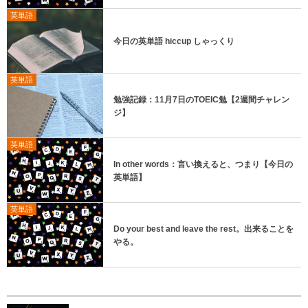
英単語
今日の英単語 hiccup しゃっくり
英単語
勉強記録：11月7日のTOEIC勉【2週間チャレン
ジ】
英単語
In other words：言い換えると、つまり【今日の
英単語】
英単語
Do your best and leave the rest。出来ることを
やる。