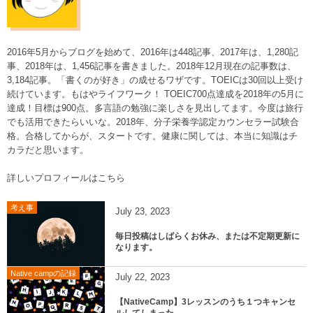
2016年5月からブログを始めて、2016年は448記事、2017年は、1,280記
事、2018年は、1,456記事を書きました。2018年12月現在の記事数は、
3,184記事。「書くのが好き」の成せるワザです。TOEICは30回以上受け
続けています。もはやライフワーク！ TOEIC700点達成を2018年の5月に
達成！目標は900点。多言語の勉強に楽しさを見出してます。今度は旅行
でも活用できたらいいな。2018年、分子栄養学認定カウンセラー試験合
格。合格してからが、スタートです。健康に関しては、本当に知識はチ
カラだと思います。
詳しいプロフィールはこちら
考え事
July
23
,
2023
毎日投稿はしばらくお休み、または不定期更新に
なります。
Native campの記録
July
22
,
2023
【NativeCamp】3レッスンのうち１つキャンセ