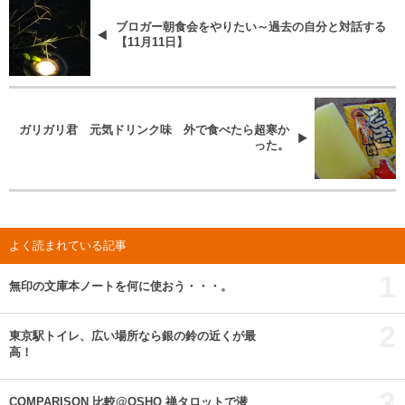
ブロガー朝食会をやりたい～過去の自分と対話する
【11月11日】
ガリガリ君 元気ドリンク味 外で食べたら超寒か
った。
よく読まれている記事
1
無印の文庫本ノートを何に使おう・・・。
2
東京駅トイレ、広い場所なら銀の鈴の近くが最
高！
3
COMPARISON 比較@OSHO 禅タロットで潜