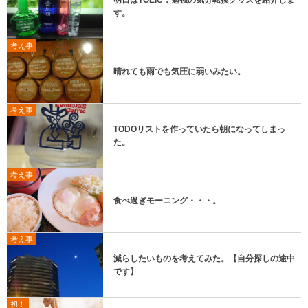
明日はTOEIC：勉強の気分転換グッズを紹介しま
す。
考え事
晴れても雨でも気圧に弱いみたい。
考え事
TODOリストを作っていたら朝になってしまっ
た。
考え事
食べ過ぎモーニング・・・。
考え事
減らしたいものを考えてみた。【自分探しの途中
です】
初！