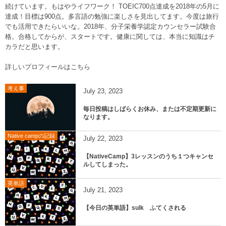
続けています。もはやライフワーク！ TOEIC700点達成を2018年の5月に
達成！目標は900点。多言語の勉強に楽しさを見出してます。今度は旅行
でも活用できたらいいな。2018年、分子栄養学認定カウンセラー試験合
格。合格してからが、スタートです。健康に関しては、本当に知識はチ
カラだと思います。
詳しいプロフィールはこちら
考え事
July
23
,
2023
毎日投稿はしばらくお休み、または不定期更新に
なります。
Native campの記録
July
22
,
2023
【NativeCamp】3レッスンのうち１つキャンセ
ルしてしまった。
英単語
July
21
,
2023
【今日の英単語】sulk ふてくされる