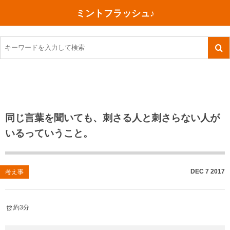
ミントフラッシュ♪
旅行、行ってきた
語学・学習
美容・健康
読書
記録
TOEIC感想・結果
今日買った本
ご朱印帳めぐり
ファスティング
食べ物
英会話！はじめました。
気になる本
イベント
リハビリ(五十肩）
考え事
英検！受験
読書メモ
小山町（静岡県）
カフェイン断ち
捨てログ
同じ言葉を聞いても、刺さる人と刺さらない人が
いるっていうこと。
TOEIC800点への道
川越（埼玉県）
コスメ
今日の一枚
TOEIC（作戦・ノウハウなど）
沖縄
ダイエット
月、星、宇宙
DEC
7
2017
考え事
TOEIC700点への道
神戸
健康あれこれ
英単語
行ってきたあれこれ
美容あれこれ
約3分