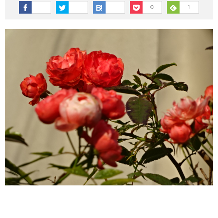
その他英語関連
旅行関連あれこれ
0
1