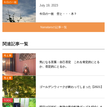
今日の一枚
July
19
,
2023
今日の一枚 空と・・・木？
Nanataroの記事一覧
関連記事一覧
考え事
気になる言葉：自己否定 これを肯定的にとる
か、否定的にとるか。
考え事
ゴールデンウィークが終わってしまった【2021】
TOEIC