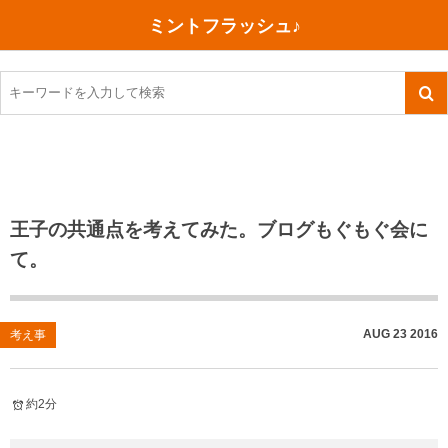
ミントフラッシュ♪
旅行、行ってきた
語学・学習
美容・健康
読書
記録
TOEIC感想・結果
今日買った本
ご朱印帳めぐり
ファスティング
食べ物
英会話！はじめました。
気になる本
イベント
リハビリ(五十肩）
考え事
英検！受験
読書メモ
小山町（静岡県）
カフェイン断ち
捨てログ
王子の共通点を考えてみた。ブログもぐもぐ会に
て。
TOEIC800点への道
川越（埼玉県）
コスメ
今日の一枚
TOEIC（作戦・ノウハウなど）
沖縄
ダイエット
月、星、宇宙
AUG
23
2016
考え事
TOEIC700点への道
神戸
健康あれこれ
英単語
行ってきたあれこれ
美容あれこれ
約2分