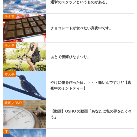
選挙のスタッフというものがある。
考え事
チョコレートが食べたい真夜中です。
考え事
あとで後悔ひなまつり。
考え事
やけに傷を作った日。・・・痛いんですけど【真
夜中のミントティー】
映画／DVD
【動画】OSHO の動画「あなたに私の夢をたくそ
う」
IT