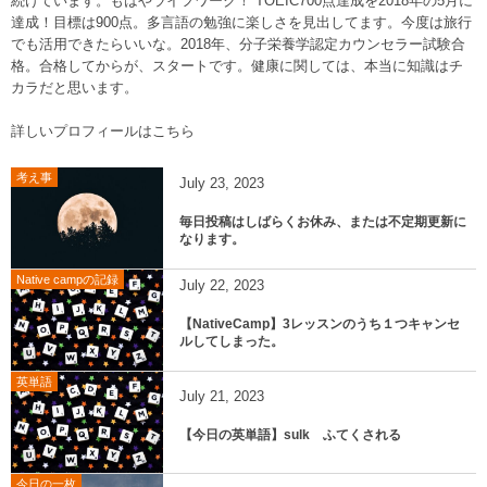
続けています。もはやライフワーク！ TOEIC700点達成を2018年の5月に
達成！目標は900点。多言語の勉強に楽しさを見出してます。今度は旅行
でも活用できたらいいな。2018年、分子栄養学認定カウンセラー試験合
格。合格してからが、スタートです。健康に関しては、本当に知識はチ
カラだと思います。
詳しいプロフィールはこちら
考え事
July
23
,
2023
毎日投稿はしばらくお休み、または不定期更新に
なります。
Native campの記録
July
22
,
2023
【NativeCamp】3レッスンのうち１つキャンセ
ルしてしまった。
英単語
July
21
,
2023
【今日の英単語】sulk ふてくされる
今日の一枚