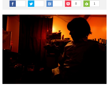
その他英語関連
旅行関連あれこれ
0
1