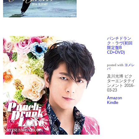
パンチドラン
ク・ラヴ(初回
限定盤B
CD+DVD)
posted with
ヨメレ
バ
及川光博 ビク
ターエンタテイ
ンメント 2016-
03-23
Amazon
Kindle