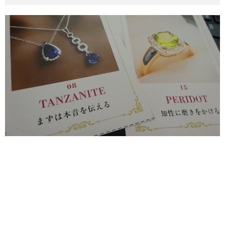
その他英語関連
旅行関連あれこれ