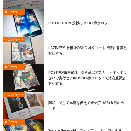
今日のカード
PROJECTION 投影@OSHO 禅タロット
今日のカード
LAZINESS 怠惰＠OSHO 禅タロットで潜在意識と
対話する。
今日のカード
POSTPONEMENT 引き延ばすこと→ぐずぐずし
ないで実行せよ＠OSHO 禅タロットで潜在意識と
対話する。
今日のカード
調和、そして本音を伝えて進め(Feb05)今日のカ
ード
今日のカード
We are the world ウィ・アー・ザ・ワールド