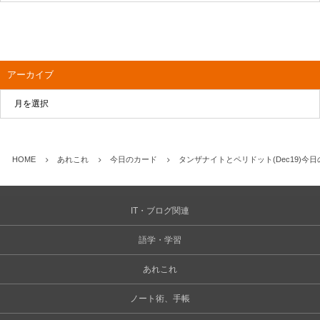
アーカイブ
HOME
あれこれ
今日のカード
タンザナイトとペリドット(Dec19)今
IT・ブログ関連
語学・学習
あれこれ
ノート術、手帳