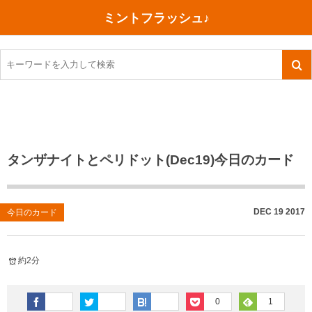
ミントフラッシュ♪
旅行、行ってきた
語学・学習
美容・健康
読書
記録
TOEIC感想・結果
今日買った本
ご朱印帳めぐり
ファスティング
食べ物
英会話！はじめました。
気になる本
イベント
リハビリ(五十肩）
考え事
英検！受験
読書メモ
小山町（静岡県）
カフェイン断ち
捨てログ
タンザナイトとペリドット(Dec19)今日のカード
TOEIC800点への道
川越（埼玉県）
コスメ
今日の一枚
TOEIC（作戦・ノウハウなど）
沖縄
ダイエット
月、星、宇宙
DEC
19
2017
今日のカード
TOEIC700点への道
神戸
健康あれこれ
約2分
英単語
行ってきたあれこれ
美容あれこれ
0
1