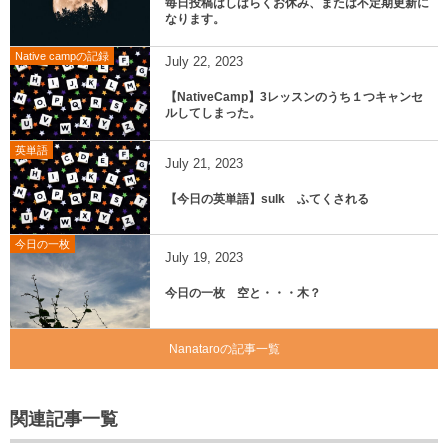
毎日投稿はしばらくお休み、または不定期更新に
なります。
Native campの記録
July
22
,
2023
【NativeCamp】3レッスンのうち１つキャンセ
ルしてしまった。
英単語
July
21
,
2023
【今日の英単語】sulk ふてくされる
今日の一枚
July
19
,
2023
今日の一枚 空と・・・木？
Nanataroの記事一覧
関連記事一覧