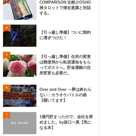
3
COMPARISON 比較@OSHO
禅タロットで潜在意識と対話
する。
4
【引っ越し準備】ついに契約
に漕ぎつけた！
5
【引っ越し準備】住所の変更
は郵便局から転居通知をもら
ってポストへ。貯金通帳の住
所変更も必要だ。
6
Over and Over ～夢は終わら
ない：カラオケバトルの曲
【聴いてます】
7
1億円貯まったので、会社を辞
めました。by坂口一真【気に
なる本】