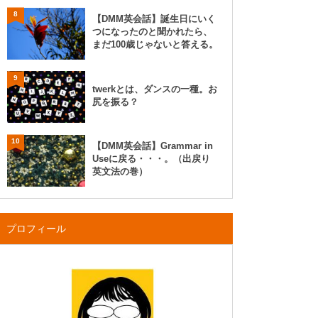
8
【DMM英会話】誕生日にいく
つになったのと聞かれたら、
まだ100歳じゃないと答える。
9
twerkとは、ダンスの一種。お
尻を振る？
10
【DMM英会話】Grammar in
Useに戻る・・・。（出戻り
英文法の巻）
プロフィール