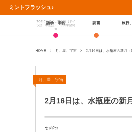
ミントフラッシュ♪
TOEICを始め、英会話（ドイ
語学・学習
読書
旅行
ツ語、中国語）、等の学習関
連
HOME
月、星、宇宙
2月16日は、水瓶座の新月（6
月、星、宇宙
2月16日は、水瓶座の新月
約2分