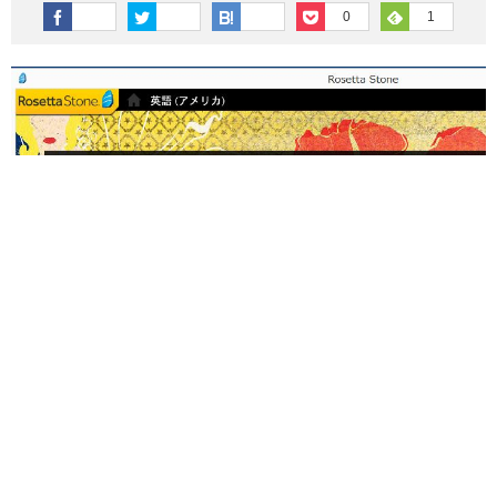
その他英語関連
旅行関連あれこれ
0
1