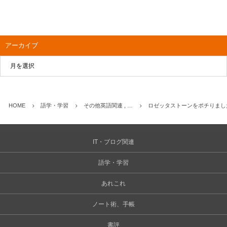
アーカイブ
HOME
語学・学習
その他英語関連 , …
ロゼッタストーンをポチりまし
IT・ブログ関連
語学・学習
あれこれ
ノート術、手帳
書評