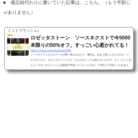
■ 備忘録代わりに書いていた記事は、こちら。（もう半額じ
ゃありません）
ミントフラッシュ♪
ロゼッタストーン ソースネクストで今5000
本限りの50%オフ。すっごい心惹かれてる！
https://7taro.com/archives/2387
ソースネクストからのメールが時々来るんだけど。通常は、あまり気にしないのだが。５
０％オフとか、ロゼッタストーンとか、なんだかとっても気になったので、チェックしてみ
たよ！ロゼッタストーンとは英語の学習ソフトだったのね！？CMとかで見たことあるけ
ど、あんまり気にしたことなかったのだけど、学習ソフトだったんだね。知らなかった。し
かも、文法も学習できる。。。。ついでに、あ、英語だけでなくて、24言語。。。。中国語
のマンダリンってやつが気になって、調べてみた。教えてgooってすごいね、なんでものっ
ている。。。...