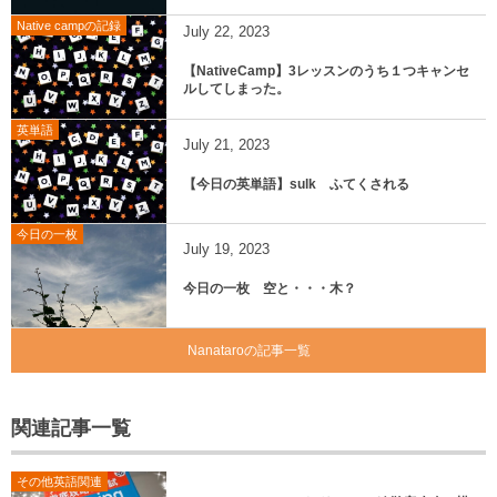
Native campの記録
July
22
,
2023
【NativeCamp】3レッスンのうち１つキャンセ
ルしてしまった。
英単語
July
21
,
2023
【今日の英単語】sulk ふてくされる
今日の一枚
July
19
,
2023
今日の一枚 空と・・・木？
Nanataroの記事一覧
関連記事一覧
その他英語関連