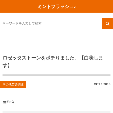
ミントフラッシュ♪
旅行、行ってきた
語学・学習
美容・健康
読書
記録
TOEIC感想・結果
今日買った本
ご朱印帳めぐり
ファスティング
食べ物
英会話！はじめました。
気になる本
イベント
リハビリ(五十肩）
考え事
英検！受験
読書メモ
小山町（静岡県）
カフェイン断ち
捨てログ
ロゼッタストーンをポチりました。【白状しま
す】
TOEIC800点への道
川越（埼玉県）
コスメ
今日の一枚
TOEIC（作戦・ノウハウなど）
沖縄
ダイエット
月、星、宇宙
OCT
1
2016
その他英語関連
TOEIC700点への道
神戸
健康あれこれ
英単語
行ってきたあれこれ
美容あれこれ
約3分