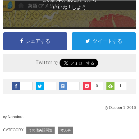
いいね ! しよう
シェアする
ツイートする
Twitter で
0
1
October
1
,
2016
Nanataro
by
CATEGORY :
その他英語関連
考え事