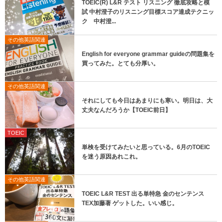
TOEIC(R) L&R テスト リスニング 徹底攻略と模
試 中村澄子のリスニング目標スコア達成テクニッ
ク 中村澄...
その他英語関連
English for everyone grammar guideの問題集を
買ってみた。とても分厚い。
その他英語関連
それにしても今日はあまりにも寒い。明日は、大
丈夫なんだろうか【TOEIC前日】
TOEIC
単検を受けてみたいと思っている。6月のTOEIC
を迷う原因あれこれ。
その他英語関連
TOEIC L&R TEST 出る単特急 金のセンテンス
TEX加藤著 ゲットした。いい感じ。