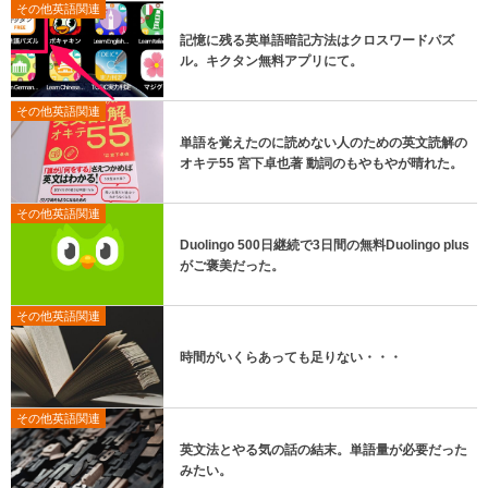
その他英語関連
記憶に残る英単語暗記方法はクロスワードパズ
ル。キクタン無料アプリにて。
その他英語関連
単語を覚えたのに読めない人のための英文読解の
オキテ55 宮下卓也著 動詞のもやもやが晴れた。
その他英語関連
Duolingo 500日継続で3日間の無料Duolingo plus
がご褒美だった。
その他英語関連
時間がいくらあっても足りない・・・
その他英語関連
英文法とやる気の話の結末。単語量が必要だった
みたい。