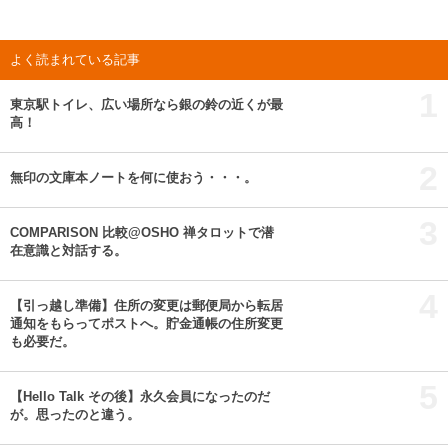
よく読まれている記事
1
東京駅トイレ、広い場所なら銀の鈴の近くが最
高！
2
無印の文庫本ノートを何に使おう・・・。
3
COMPARISON 比較@OSHO 禅タロットで潜
在意識と対話する。
4
【引っ越し準備】住所の変更は郵便局から転居
通知をもらってポストへ。貯金通帳の住所変更
も必要だ。
5
【Hello Talk その後】永久会員になったのだ
が。思ったのと違う。