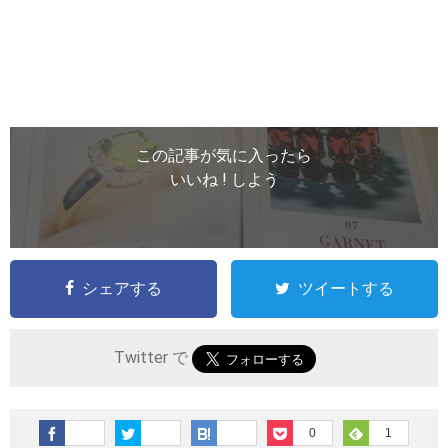
この記事が気に入ったら
いいね ! しよう
シェアする
ツイートする
Twitter で
0
1