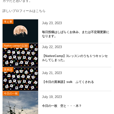
カラだと思います。
詳しいプロフィールはこちら
考え事
July
23
,
2023
毎日投稿はしばらくお休み、または不定期更新に
なります。
Native campの記録
July
22
,
2023
【NativeCamp】3レッスンのうち１つキャンセ
ルしてしまった。
英単語
July
21
,
2023
【今日の英単語】sulk ふてくされる
今日の一枚
July
19
,
2023
今日の一枚 空と・・・木？