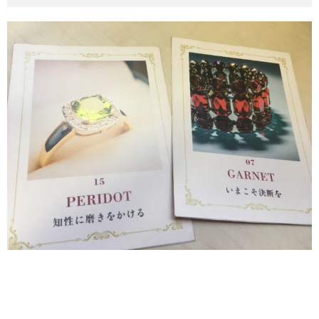
その他英語関連
旅行関連あれこれ