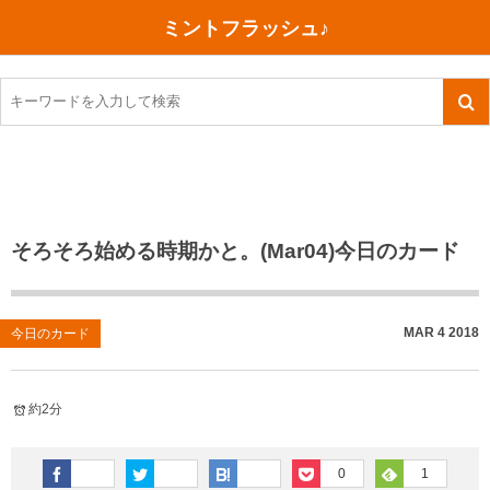
ミントフラッシュ♪
旅行、行ってきた
語学・学習
美容・健康
読書
記録
TOEIC感想・結果
今日買った本
ご朱印帳めぐり
ファスティング
食べ物
英会話！はじめました。
気になる本
イベント
リハビリ(五十肩）
考え事
英検！受験
読書メモ
小山町（静岡県）
カフェイン断ち
捨てログ
そろそろ始める時期かと。(Mar04)今日のカード
TOEIC800点への道
川越（埼玉県）
コスメ
今日の一枚
TOEIC（作戦・ノウハウなど）
沖縄
ダイエット
月、星、宇宙
MAR
4
2018
今日のカード
TOEIC700点への道
神戸
健康あれこれ
約2分
英単語
行ってきたあれこれ
美容あれこれ
0
1