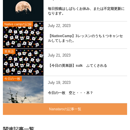
毎日投稿はしばらくお休み、または不定期更新に
なります。
Native campの記録
July
22
,
2023
【NativeCamp】3レッスンのうち１つキャンセ
ルしてしまった。
英単語
July
21
,
2023
【今日の英単語】sulk ふてくされる
今日の一枚
July
19
,
2023
今日の一枚 空と・・・木？
Nanataroの記事一覧
関連記事一覧