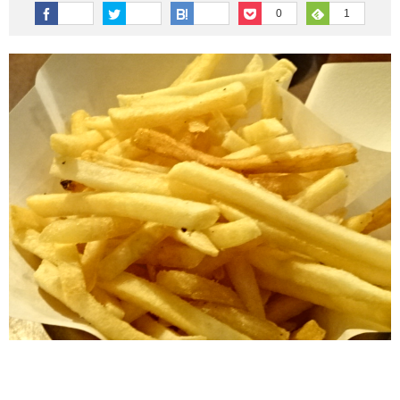
その他英語関連
旅行関連あれこれ
0
1