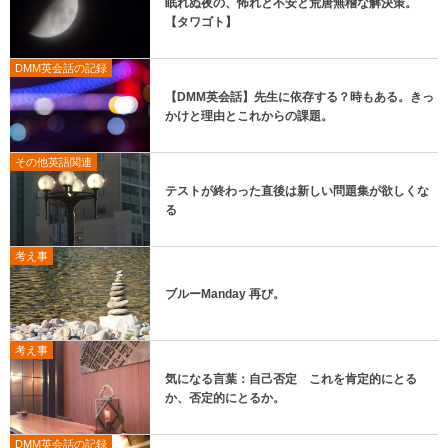
眠れぬ夜の、怖れと不安と荒唐無稽な解決策。
【タワゴト】
DMM英会話の記録
【DMM英会話】先生に依存する？時もある。きっ
かけと理由とこれからの課題。
その他英語関連
テストが終わった直後は新しい問題集が欲しくな
る
考え事
ブルーManday 再び。
考え事
気になる言葉：自己否定 これを肯定的にとる
か、否定的にとるか。
DMM英会話の記録