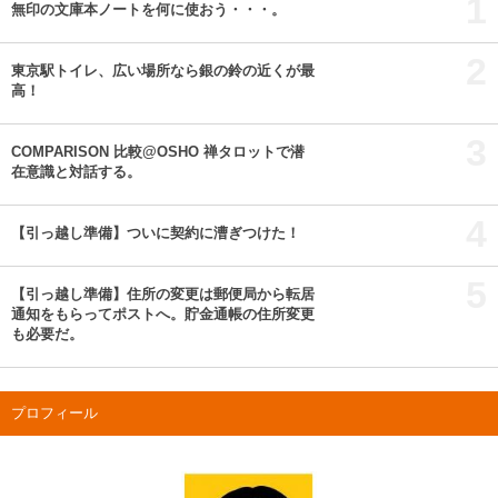
1
無印の文庫本ノートを何に使おう・・・。
2
東京駅トイレ、広い場所なら銀の鈴の近くが最
高！
3
COMPARISON 比較@OSHO 禅タロットで潜
在意識と対話する。
4
【引っ越し準備】ついに契約に漕ぎつけた！
5
【引っ越し準備】住所の変更は郵便局から転居
通知をもらってポストへ。貯金通帳の住所変更
も必要だ。
プロフィール