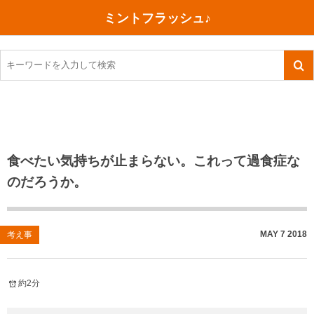
ミントフラッシュ♪
旅行、行ってきた
語学・学習
美容・健康
読書
記録
TOEIC感想・結果
今日買った本
ご朱印帳めぐり
ファスティング
食べ物
英会話！はじめました。
気になる本
イベント
リハビリ(五十肩）
考え事
英検！受験
読書メモ
小山町（静岡県）
カフェイン断ち
捨てログ
食べたい気持ちが止まらない。これって過食症な
のだろうか。
TOEIC800点への道
川越（埼玉県）
コスメ
今日の一枚
TOEIC（作戦・ノウハウなど）
沖縄
ダイエット
月、星、宇宙
MAY
7
2018
考え事
TOEIC700点への道
神戸
健康あれこれ
英単語
行ってきたあれこれ
美容あれこれ
約2分