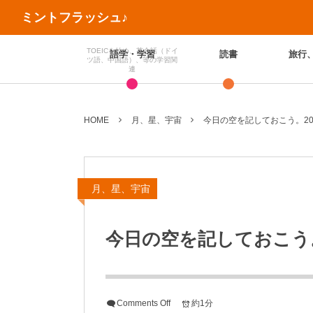
ミントフラッシュ♪
TOEICを始め、英会話（ドイ
語学・学習
読書
旅行
ツ語、中国語）、等の学習関
連
HOME
月、星、宇宙
今日の空を記しておこう。201
月、星、宇宙
今日の空を記しておこう。2
Comments Off
約1分