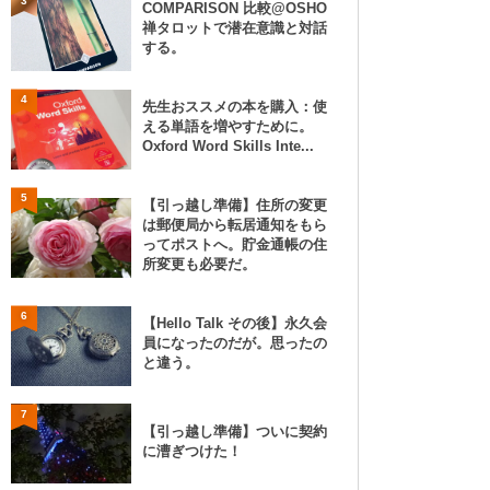
3
COMPARISON 比較@OSHO
禅タロットで潜在意識と対話
する。
4
先生おススメの本を購入：使
える単語を増やすために。
Oxford Word Skills Inte...
5
【引っ越し準備】住所の変更
は郵便局から転居通知をもら
ってポストへ。貯金通帳の住
所変更も必要だ。
6
【Hello Talk その後】永久会
員になったのだが。思ったの
と違う。
7
【引っ越し準備】ついに契約
に漕ぎつけた！