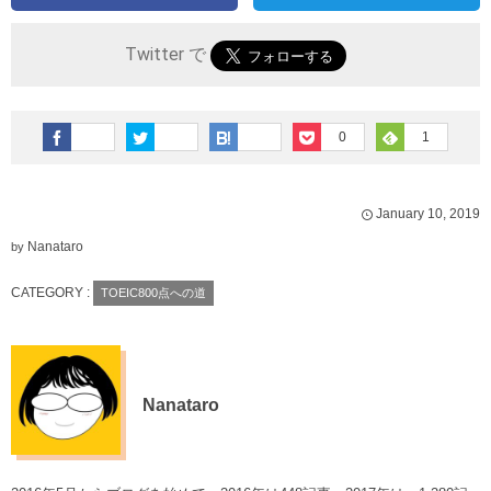
Twitter で
0
1
January
10
,
2019
Nanataro
by
CATEGORY :
TOEIC800点への道
Nanataro