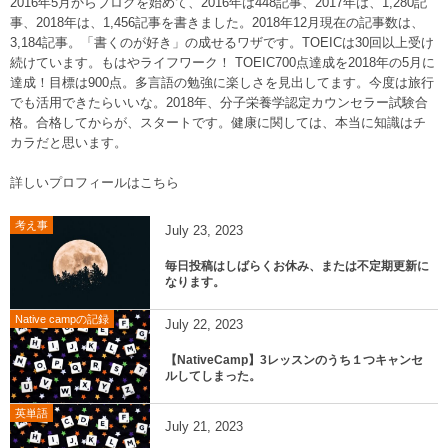
2016年5月からブログを始めて、2016年は448記事、2017年は、1,280記
事、2018年は、1,456記事を書きました。2018年12月現在の記事数は、
3,184記事。「書くのが好き」の成せるワザです。TOEICは30回以上受け
続けています。もはやライフワーク！ TOEIC700点達成を2018年の5月に
達成！目標は900点。多言語の勉強に楽しさを見出してます。今度は旅行
でも活用できたらいいな。2018年、分子栄養学認定カウンセラー試験合
格。合格してからが、スタートです。健康に関しては、本当に知識はチ
カラだと思います。
詳しいプロフィールはこちら
考え事
July
23
,
2023
毎日投稿はしばらくお休み、または不定期更新に
なります。
Native campの記録
July
22
,
2023
【NativeCamp】3レッスンのうち１つキャンセ
ルしてしまった。
英単語
July
21
,
2023