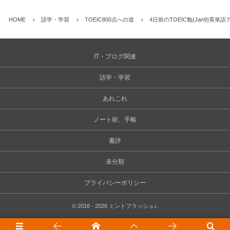
HOME
語学・学習
TOEIC800点への道
4日前のTOEIC勉(Jan9)英単
IT・ブログ関連
語学・学習
あれこれ
ノート術、手帳
書評
未分類
プライバシーポリシー
©
2016 - 2026
ミントフラッシュ♪
.