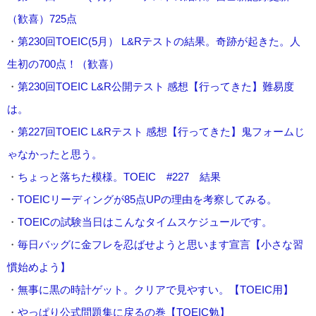
（歓喜）725点
・
第230回TOEIC(5月） L&Rテストの結果。奇跡が起きた。人
生初の700点！（歓喜）
・
第230回TOEIC L&R公開テスト 感想【行ってきた】難易度
は。
・
第227回TOEIC L&Rテスト 感想【行ってきた】鬼フォームじ
ゃなかったと思う。
・
ちょっと落ちた模様。TOEIC #227 結果
・
TOEICリーディングが85点UPの理由を考察してみる。
・
TOEICの試験当日はこんなタイムスケジュールです。
・
毎日バッグに金フレを忍ばせようと思います宣言【小さな習
慣始めよう】
・
無事に黒の時計ゲット。クリアで見やすい。【TOEIC用】
・
やっぱり公式問題集に戻るの巻【TOEIC勉】