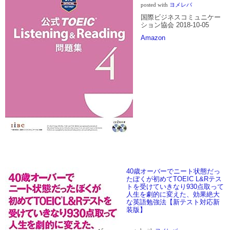
posted with
ヨメレバ
国際ビジネスコミュニケー
ション協会 2018-10-05
Amazon
40歳オーバーでニート状態だっ
たぼくが初めてTOEIC L&Rテス
トを受けていきなり930点取って
人生を劇的に変えた、効果絶大
な英語勉強法【新テスト対応新
装版】