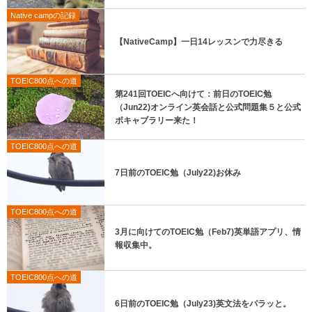
Native campの記録
【NativeCamp】一日14レッスンで力尽きる
TOEIC800点への道
第241回TOEICへ向けて：前日のTOEIC勉
（Jun22)オンライン英会話と公式問題集５と公式
ボキャブラリー来た！
TOEIC800点への道
7日前のTOEIC勉（July22)お休み
TOEIC800点への道
3月に向けてのTOEIC勉（Feb7)英単語アプリ、情
報収集中。
TOEIC800点への道
6日前のTOEIC勉（July23)英文法をパラッと。