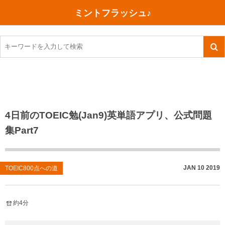
ミントフラッシュ♪
旅行、行ってきた
語学・学習
美容・健康
読書
記録
TOEIC感想・結果
今日買った本
ご朱印帳めぐり
ファスティング
食べ物
英会話！はじめました。
気になる本
イベント
リハビリ(五十肩）
考え事
英検！受験
読書メモ
小山町（静岡県）
カフェイン断ち
捨てログ
4日前のTOEIC勉(Jan9)英単語アプリ、公式問題
集Part7
TOEIC800点への道
川越（埼玉県）
コスメ
今日の一枚
TOEIC（作戦・ノウハウなど）
沖縄
ダイエット
月、星、宇宙
JAN
10
2019
TOEIC800点への道
TOEIC700点への道
神戸
健康あれこれ
英単語
行ってきたあれこれ
美容あれこれ
約4分