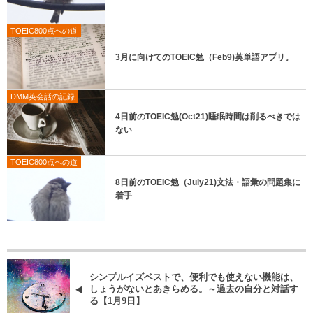
TOEIC800点への道
3月に向けてのTOEIC勉（Feb9)英単語アプリ。
DMM英会話の記録
4日前のTOEIC勉(Oct21)睡眠時間は削るべきでは
ない
TOEIC800点への道
8日前のTOEIC勉（July21)文法・語彙の問題集に
着手
シンプルイズベストで、便利でも使えない機能は、
しょうがないとあきらめる。～過去の自分と対話す
る【1月9日】