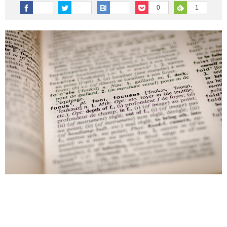
その他英語関連
旅行関連あれこれ
0
1