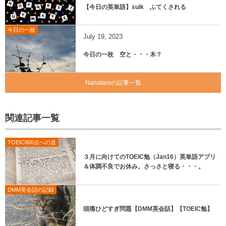
【今日の英単語】sulk ふてくされる
今日の一枚
July
19
,
2023
今日の一枚 空と・・・木？
Nanataroの記事一覧
関連記事一覧
TOEIC800点への道
３月に向けてのTOEIC勉（Jan16）英単語アプリ
＆体調不良でお休み。さっさと寝る・・・。
DMM英会話の記録
頭痛ひどすぎ問題【DMM英会話】【TOEIC勉】