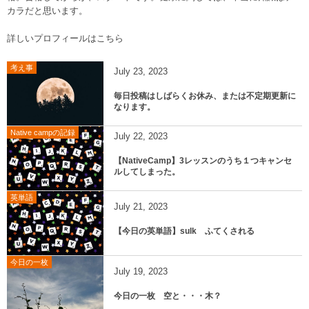
カラだと思います。
詳しいプロフィールはこちら
考え事
July
23
,
2023
毎日投稿はしばらくお休み、または不定期更新に
なります。
Native campの記録
July
22
,
2023
【NativeCamp】3レッスンのうち１つキャンセ
ルしてしまった。
英単語
July
21
,
2023
【今日の英単語】sulk ふてくされる
今日の一枚
July
19
,
2023
今日の一枚 空と・・・木？