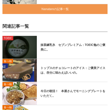
Nanataroの記事一覧
関連記事一覧
TOEIC
抹茶練乳氷 セブンプレミアム：TOEIC勉のご褒
美に。
食べ物
トップスのチョコレートのアイス：ご褒美アイス
は、存分に味わえばいいの。
食べ物
今日の朝活！ 本屋さんでモーニングプレートを
いただく。
食べ物