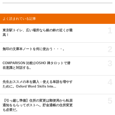
よく読まれている記事
1
東京駅トイレ、広い場所なら銀の鈴の近くが最
高！
2
無印の文庫本ノートを何に使おう・・・。
3
COMPARISON 比較@OSHO 禅タロットで潜
在意識と対話する。
4
先生おススメの本を購入：使える単語を増やす
ために。Oxford Word Skills Inte...
5
【引っ越し準備】住所の変更は郵便局から転居
通知をもらってポストへ。貯金通帳の住所変更
も必要だ。