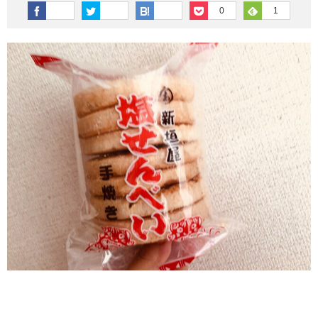
その他英語関連
旅行関連あれこれ
0
1