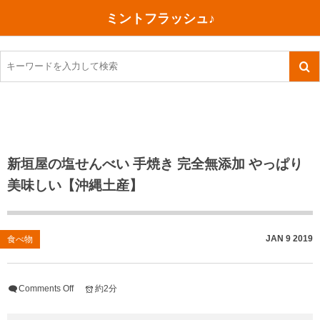
ミントフラッシュ♪
旅行、行ってきた
語学・学習
美容・健康
読書
記録
TOEIC感想・結果
今日買った本
ご朱印帳めぐり
ファスティング
食べ物
英会話！はじめました。
気になる本
イベント
リハビリ(五十肩）
考え事
英検！受験
読書メモ
小山町（静岡県）
カフェイン断ち
捨てログ
新垣屋の塩せんべい 手焼き 完全無添加 やっぱり
美味しい【沖縄土産】
TOEIC800点への道
川越（埼玉県）
コスメ
今日の一枚
TOEIC（作戦・ノウハウなど）
沖縄
ダイエット
月、星、宇宙
JAN
9
2019
食べ物
TOEIC700点への道
神戸
健康あれこれ
英単語
行ってきたあれこれ
美容あれこれ
Comments Off
約2分