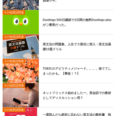
頑張り中。
その他英語関連
Duolingo 500日継続で3日間の無料Duolingo plus
がご褒美だった。
その他英語関連
英文法の問題集、人生で３冊目に突入：英文法基
礎10題ドリル
その他英語関連
TOEICのアビリティメジャード。。。。捨ててし
まったかも。【事故！？】
その他英語関連
ネットフリックス始めましたー。英会話での教材
としてディスカッション用？
その他英語関連
一度読んだら絶対に忘れない英文法の教科書 牧