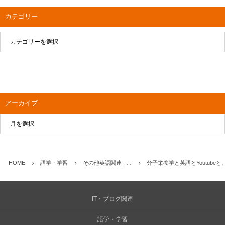
カテゴリー
アーカイブ
HOME
語学・学習
その他英語関連 , …
分子栄養学と英語とYoutub
IT・ブログ関連
語学・学習