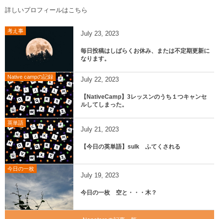
詳しいプロフィールはこちら
考え事
July
23
,
2023
毎日投稿はしばらくお休み、または不定期更新に
なります。
Native campの記録
July
22
,
2023
【NativeCamp】3レッスンのうち１つキャンセ
ルしてしまった。
英単語
July
21
,
2023
【今日の英単語】sulk ふてくされる
今日の一枚
July
19
,
2023
今日の一枚 空と・・・木？