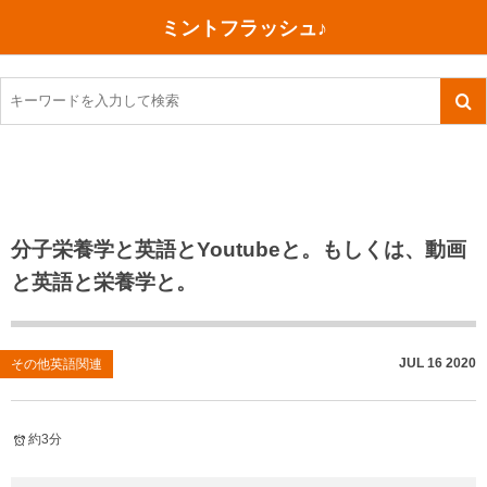
ミントフラッシュ♪
旅行、行ってきた
語学・学習
美容・健康
読書
記録
TOEIC感想・結果
今日買った本
ご朱印帳めぐり
ファスティング
食べ物
英会話！はじめました。
気になる本
イベント
リハビリ(五十肩）
考え事
英検！受験
読書メモ
小山町（静岡県）
カフェイン断ち
捨てログ
分子栄養学と英語とYoutubeと。もしくは、動画
と英語と栄養学と。
TOEIC800点への道
川越（埼玉県）
コスメ
今日の一枚
TOEIC（作戦・ノウハウなど）
沖縄
ダイエット
月、星、宇宙
JUL
16
2020
その他英語関連
TOEIC700点への道
神戸
健康あれこれ
英単語
行ってきたあれこれ
美容あれこれ
約3分