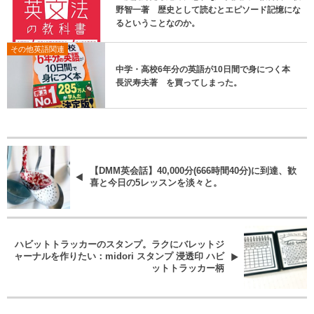
野智一著 歴史として読むとエピソード記憶にな
るということなのか。
その他英語関連
中学・高校6年分の英語が10日間で身につく本
長沢寿夫著 を買ってしまった。
【DMM英会話】40,000分(666時間40分)に到達、歓
喜と今日の5レッスンを淡々と。
ハビットトラッカーのスタンプ。ラクにバレットジ
ャーナルを作りたい：midori スタンプ 浸透印 ハビ
ットトラッカー柄