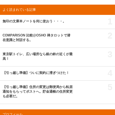
よく読まれている記事
1
無印の文庫本ノートを何に使おう・・・。
2
COMPARISON 比較@OSHO 禅タロットで潜
在意識と対話する。
3
東京駅トイレ、広い場所なら銀の鈴の近くが最
高！
4
【引っ越し準備】ついに契約に漕ぎつけた！
5
【引っ越し準備】住所の変更は郵便局から転居
通知をもらってポストへ。貯金通帳の住所変更
も必要だ。
プロフィール