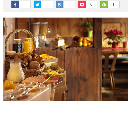
その他英語関連
旅行関連あれこれ
0
1