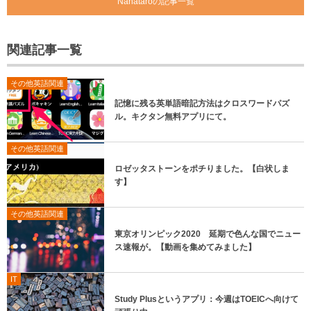
Nanataroの記事一覧
関連記事一覧
その他英語関連
記憶に残る英単語暗記方法はクロスワードパズ
ル。キクタン無料アプリにて。
その他英語関連
ロゼッタストーンをポチりました。【白状しま
す】
その他英語関連
東京オリンピック2020 延期で色んな国でニュー
ス速報が。【動画を集めてみました】
IT
Study Plusというアプリ：今週はTOEICへ向けて