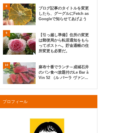
8
ブログ記事のタイトルを変更
したら、グーグルにFetch as
Googleで知らせてあげよう
9
【引っ越し準備】住所の変更
は郵便局から転居通知をもら
ってポストへ。貯金通帳の住
所変更も必要だ。
10
麻布十番でランチ～成城石井
のパン食べ放題付のLe Bar à
Vin 52 （ル バーラ ヴァン...
プロフィール