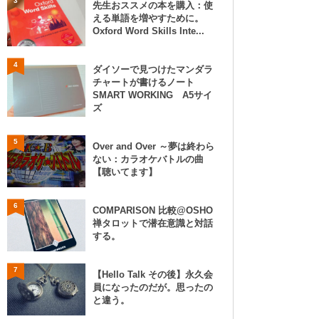
3
先生おススメの本を購入：使
える単語を増やすために。
Oxford Word Skills Inte...
4
ダイソーで見つけたマンダラ
チャートが書けるノート
SMART WORKING A5サイ
ズ
5
Over and Over ～夢は終わら
ない：カラオケバトルの曲
【聴いてます】
6
COMPARISON 比較@OSHO
禅タロットで潜在意識と対話
する。
7
【Hello Talk その後】永久会
員になったのだが。思ったの
と違う。