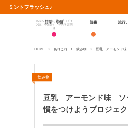
ミントフラッシュ♪
TOEICを始め、英会話（ドイ
語学・学習
読書
旅行
ツ語、中国語）、等の学習関
連
HOME
あれこれ
飲み物
豆乳 アーモンド味
飲み物
豆乳 アーモンド味 ソ
慣をつけようプロジェク