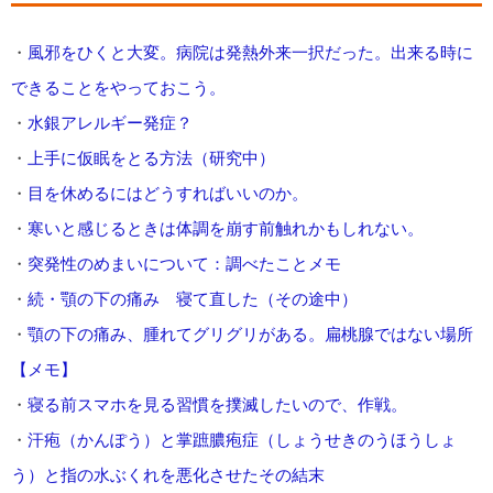
・
風邪をひくと大変。病院は発熱外来一択だった。出来る時に
できることをやっておこう。
・
水銀アレルギー発症？
・
上手に仮眠をとる方法（研究中）
・
目を休めるにはどうすればいいのか。
・
寒いと感じるときは体調を崩す前触れかもしれない。
・
突発性のめまいについて：調べたことメモ
・
続・顎の下の痛み 寝て直した（その途中）
・
顎の下の痛み、腫れてグリグリがある。扁桃腺ではない場所
【メモ】
・
寝る前スマホを見る習慣を撲滅したいので、作戦。
・
汗疱（かんぽう）と掌蹠膿疱症（しょうせきのうほうしょ
う）と指の水ぶくれを悪化させたその結末