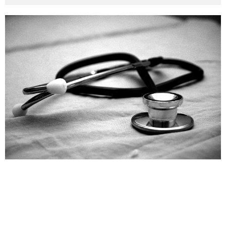
その他英語関連
旅行関連あれこれ