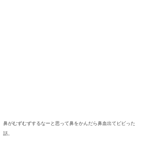
鼻がむずむずするなーと思って鼻をかんだら鼻血出てビビった
話。