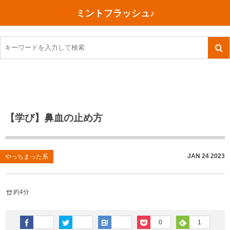
ミントフラッシュ♪
旅行、行ってきた
語学・学習
美容・健康
読書
記録
TOEIC感想・結果
今日買った本
ご朱印帳めぐり
ファスティング
食べ物
英会話！はじめました。
気になる本
イベント
リハビリ(五十肩）
考え事
英検！受験
読書メモ
小山町（静岡県）
カフェイン断ち
捨てログ
【学び】鼻血の止め方
TOEIC800点への道
川越（埼玉県）
コスメ
今日の一枚
TOEIC（作戦・ノウハウなど）
沖縄
ダイエット
月、星、宇宙
JAN
24
2023
やっちまった系
TOEIC700点への道
神戸
健康あれこれ
約4分
英単語
行ってきたあれこれ
美容あれこれ
0
1