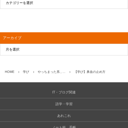
アーカイブ
HOME
学び
やっちまった系 , …
【学び】鼻血の止め方
IT・ブログ関連
語学・学習
あれこれ
ノート術、手帳