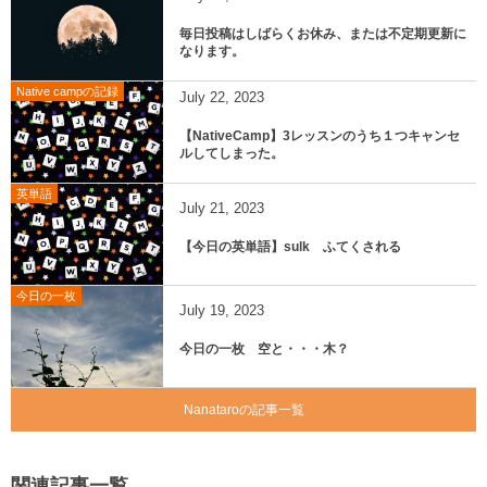
毎日投稿はしばらくお休み、または不定期更新に
なります。
Native campの記録
July
22
,
2023
【NativeCamp】3レッスンのうち１つキャンセ
ルしてしまった。
英単語
July
21
,
2023
【今日の英単語】sulk ふてくされる
今日の一枚
July
19
,
2023
今日の一枚 空と・・・木？
Nanataroの記事一覧
関連記事一覧