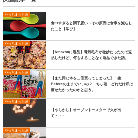
やっちまった系
食べすぎると調子悪い→その原因は食事を減らし
たこと【学び】
やっちまった系
【Amazonに返品】電気毛布が微妙だったので返
品したけど、何もすることなく返品できた話。
やっちまった系
【また同じ本を二冊買ってしまった】一生、
Beforeのままでいいの？ ちぃ著 どれだけ私は
痩せたかったのかと思う。
やっちまった系
【やらかし】オーブントースターで火が出
て・・・
やっちまった系