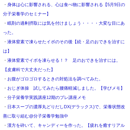
・
身体は心に影響される、心は食べ物に影響される【5月9日の
分子栄養学のセミナー】
・
眠剤の過剰摂取には気を付けましょう・・・・大変な目にあ
った。
・
液体窒素で凍らせたイボのその後【続・足のおできを治すに
は】
・
液体窒素でイボを凍らせる！？ 足のおできを治すには。
【皮膚科で大丈夫だった】
・
お腹がゴロゴロするときの対処法を調べてみた。
・
おじぎ体操 試してみたら腰痛軽減しました。【学びメモ】
・
分子栄養学実践講座12期のプレ講座メモ
・
日本スープの濃厚丸どりだしDX(デラックス)で、栄養状態改
善に取り組む@分子栄養学勉強中
・
漢方を砕いて、キャンディーを作った。【疲れを癒すリアル