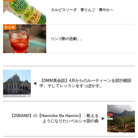
カルピスソーダ 青りんご 爽やか～
飲み物
リンゴ酢の悲劇。。
【DMM英会話】4月からのルーティーンを試行錯誤
中、そしてレッスンをすっぽかす。
【25BAND】の【Hamishe Ba Hamim】 : 歌える
ようになりたいペルシャ語の曲