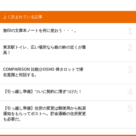
よく読まれている記事
1
無印の文庫本ノートを何に使おう・・・。
2
東京駅トイレ、広い場所なら銀の鈴の近くが最
高！
3
COMPARISON 比較@OSHO 禅タロットで潜
在意識と対話する。
4
【引っ越し準備】ついに契約に漕ぎつけた！
5
【引っ越し準備】住所の変更は郵便局から転居
通知をもらってポストへ。貯金通帳の住所変更
も必要だ。