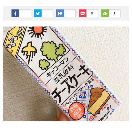
その他英語関連
旅行関連あれこれ
0
1