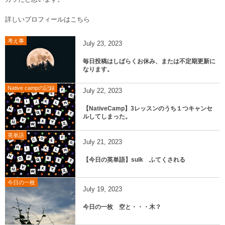
詳しいプロフィールはこちら
考え事
July
23
,
2023
毎日投稿はしばらくお休み、または不定期更新に
なります。
Native campの記録
July
22
,
2023
【NativeCamp】3レッスンのうち１つキャンセ
ルしてしまった。
英単語
July
21
,
2023
【今日の英単語】sulk ふてくされる
今日の一枚
July
19
,
2023
今日の一枚 空と・・・木？