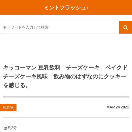
ミントフラッシュ♪
旅行、行ってきた
語学・学習
美容・健康
読書
記録
TOEIC感想・結果
今日買った本
ご朱印帳めぐり
ファスティング
食べ物
英会話！はじめました。
気になる本
イベント
リハビリ(五十肩）
考え事
英検！受験
読書メモ
小山町（静岡県）
カフェイン断ち
捨てログ
キッコーマン 豆乳飲料 チーズケーキ ベイクド
チーズケーキ風味 飲み物のはずなのにクッキー
TOEIC800点への道
川越（埼玉県）
コスメ
今日の一枚
を感じる。
TOEIC（作戦・ノウハウなど）
沖縄
ダイエット
月、星、宇宙
TOEIC700点への道
神戸
健康あれこれ
MAR
24
2021
飲み物
英単語
行ってきたあれこれ
美容あれこれ
約2分