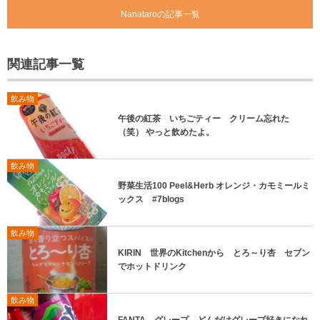
Nanataroの記事一覧
関連記事一覧
飲み物
午後の紅茶 いちごティー クリーム忘れた
（笑） やっと飲めたよ。
飲み物
野菜生活100 Peel&Herb オレンジ・カモミールミ
ックス #7blogs
飲み物
KIRIN 世界のKitchenから とろ～り杏 セブン
でホットドリンク
飲み物