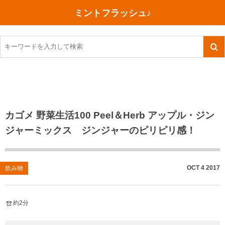
ミントフラッシュ♪
旅行、行ってきた
語学・学習
美容・健康
読書
記録
TOEIC感想・結果
今日買った本
ご朱印帳めぐり
ファスティング
食べ物
英会話！はじめました。
気になる本
イベント
リハビリ(五十肩）
考え事
英検！受験
読書メモ
小山町（静岡県）
カフェイン断ち
捨てログ
カゴメ 野菜生活100 Peel＆Herb アップル・ジン
ジャーミックス ジンジャーのピリピリ感！
TOEIC800点への道
川越（埼玉県）
コスメ
今日の一枚
TOEIC（作戦・ノウハウなど）
沖縄
ダイエット
月、星、宇宙
OCT
4
2017
飲み物
TOEIC700点への道
神戸
健康あれこれ
英単語
行ってきたあれこれ
美容あれこれ
約2分