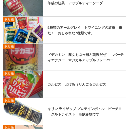
午後の紅茶 アップルティーソーダ
飲み物
5種類のアールグレイ トワイニングの紅茶 来
た！ おしゃれな7種類です。
飲み物
ドデカミン 魔女もぶっ飛ぶ刺激だぜ！ パーテ
ィエナジー マジカルアップルフレーバー
飲み物
カルピス とけあうりんご＆カルピス
飲み物
キリン ライザップ プロテインボトル ピーチヨ
ーグルトテイスト ※飲み物です
飲み物