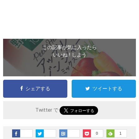
この記事が気に入ったら
いいね ! しよう
シェアする
ツイートする
Twitter で
0
1