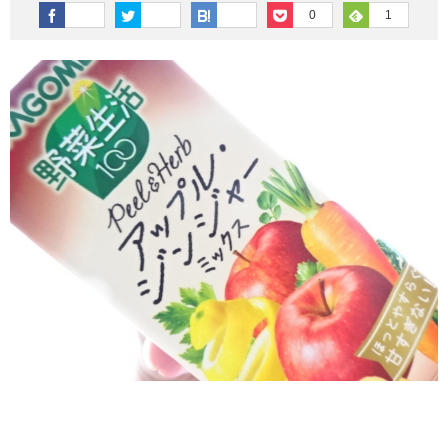
その他英語関連
旅行関連あれこれ
0
1