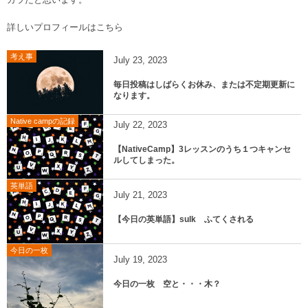
カラだと思います。
詳しいプロフィールはこちら
考え事
July
23
,
2023
毎日投稿はしばらくお休み、または不定期更新に
なります。
Native campの記録
July
22
,
2023
【NativeCamp】3レッスンのうち１つキャンセ
ルしてしまった。
英単語
July
21
,
2023
【今日の英単語】sulk ふてくされる
今日の一枚
July
19
,
2023
今日の一枚 空と・・・木？