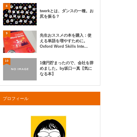
8
twerkとは、ダンスの一種。お
尻を振る？
9
先生おススメの本を購入：使
える単語を増やすために。
Oxford Word Skills Inte...
10
1億円貯まったので、会社を辞
めました。by坂口一真【気に
なる本】
プロフィール