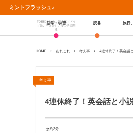
ミントフラッシュ♪
TOEICを始め、英会話（ドイ
語学・学習
読書
旅行
ツ語、中国語）、等の学習関
連
HOME
あれこれ
考え事
4連休終了！英会話
考え事
4連休終了！英会話と小
約2分