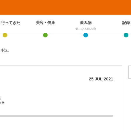
、行ってきた
美容・健康
飲み物
記録
気になる飲み物
と小説。
25
JUL
2021
説。