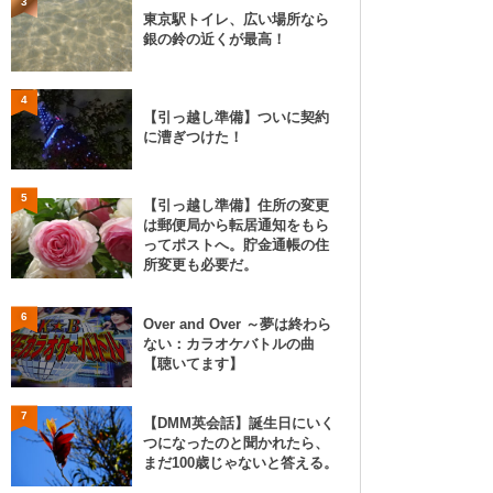
3
東京駅トイレ、広い場所なら
銀の鈴の近くが最高！
4
【引っ越し準備】ついに契約
に漕ぎつけた！
5
【引っ越し準備】住所の変更
は郵便局から転居通知をもら
ってポストへ。貯金通帳の住
所変更も必要だ。
6
Over and Over ～夢は終わら
ない：カラオケバトルの曲
【聴いてます】
7
【DMM英会話】誕生日にいく
つになったのと聞かれたら、
まだ100歳じゃないと答える。